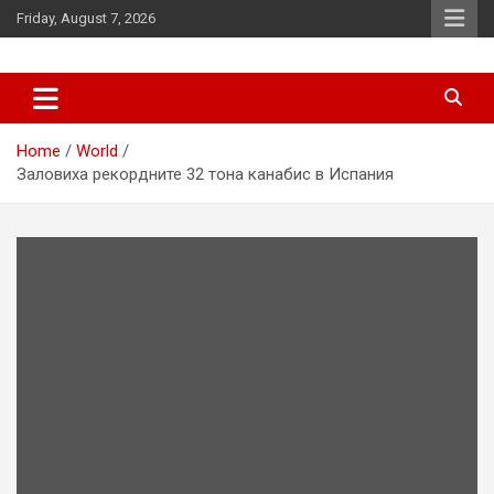
Skip
Friday, August 7, 2026
to
content
News
d7-news.com
Home
World
Заловиха рекордните 32 тона канабис в Испания