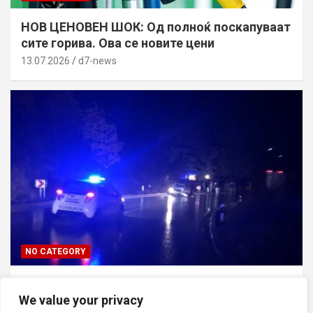
НОВ ЦЕНОВЕН ШОК: Од полноќ поскапуваат
сите горива. Ова се новите цени
13.07.2026
d7-news
NO CATEGORY
ТРАГЕДИЈА ВО СКОПЈЕ: Син го усмртил
татко си откако ја нападнал неговата мајка
We value your privacy