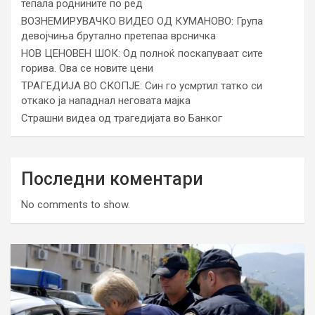
тепала роднините по ред
ВОЗНЕМИРУВАЧКО ВИДЕО ОД КУМАНОВО: Група
девојчиња брутално претепаа врсничка
НОВ ЦЕНОВЕН ШОК: Од полноќ поскапуваат сите
горива. Ова се новите цени
ТРАГЕДИЈА ВО СКОПЈЕ: Син го усмртил татко си
откако ја нападнал неговата мајка
Страшни видеа од трагедијата во Банког
Последни коментари
No comments to show.