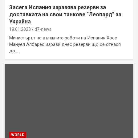
Засега Испания изразява резерви за
доставката на свои танкове “Леопард” за
Украйна
18.01.2023
d7-news
Министърът на външните работи на Испания Хосе
Мануел Албарес изрази днес резерви що се отнася
до…
WORLD