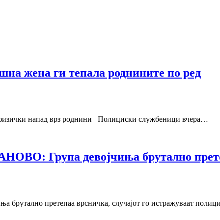
 жена ги тепала роднините по ред
изички напад врз роднини Полициски службеници вчера…
О: Група девојчиња брутално прете
тално претепаа врсничка, случајот го истражуваат полици