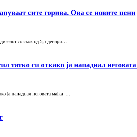
ваат сите горива. Ова се новите цени
зелот со скок од 5,5 денари…
татко си откако ја нападнал неговата
о ја нападнал неговата мајка …
г