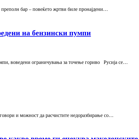
преполн бар – повеќето жртви биле пронајдени…
дени на бензински пумпи
пи, воведени ограничувања за точење гориво Русија се…
ори и можност да расчистите недоразбирање со…
кво време ги очекува македонските 