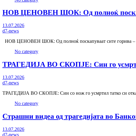
НОВ ЦЕНОВЕН ШОК: Од полноќ поскапу
13.07.2026
d7-news
НОВ ЦЕНОВЕН ШОК: Од полноќ поскапуваат сите горива – ди
No category
ТРАГЕДИЈА ВО СКОПЈЕ: Син го усмртил 
13.07.2026
d7-news
ТРАГЕДИЈА ВО СКОПЈЕ: Син со нож го усмртил татко си откак
No category
Страшни видеа од трагедијата во Банко
13.07.2026
d7-news