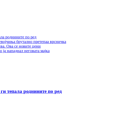
а роднините по ред
иња брутално претепаа врсничка
. Ова се новите цени
ја нападнал неговата мајка
 тепала роднините по ред