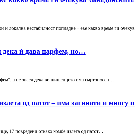
локална нестабилност попладне – еве какво време ги очеку
л дека ѝ дава парфем, но…
, а не знаел дека во шишенцето има смртоносен…
та од патот – има загинати и многу п
, 17 повредени откако комбе излета од патот…