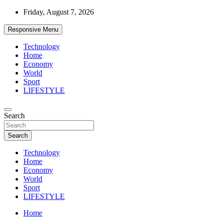
Skip
Friday, August 7, 2026
to
content
Responsive Menu
Technology
Home
Economy
World
Sport
LIFESTYLE
News
Search
d7-news.com
Search
Technology
Home
Economy
World
Sport
LIFESTYLE
Home