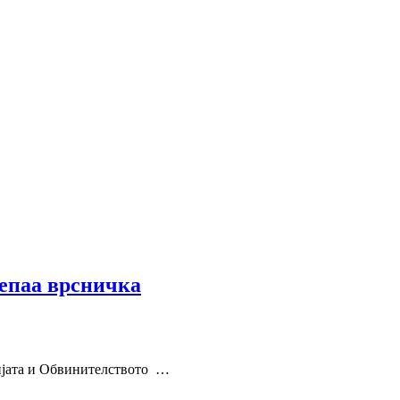
паа врсничка
јата и Обвинителството …