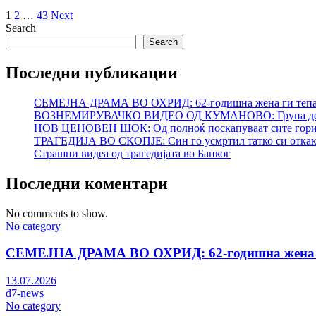
Posts
1
2
…
43
Next
Search
pagination
Search
Последни публикации
СЕМЕЈНА ДРАМА ВО ОХРИД: 62-годишна жена ги тепал
ВОЗНЕМИРУВАЧКО ВИДЕО ОД КУМАНОВО: Група девојч
НОВ ЦЕНОВЕН ШОК: Од полноќ поскапуваат сите горива
ТРАГЕДИЈА ВО СКОПЈЕ: Син го усмртил татко си откако 
Страшни видеа од трагедијата во Банког
Последни коментари
No comments to show.
No category
СЕМЕЈНА ДРАМА ВО ОХРИД: 62-годишна жена ги
13.07.2026
d7-news
No category