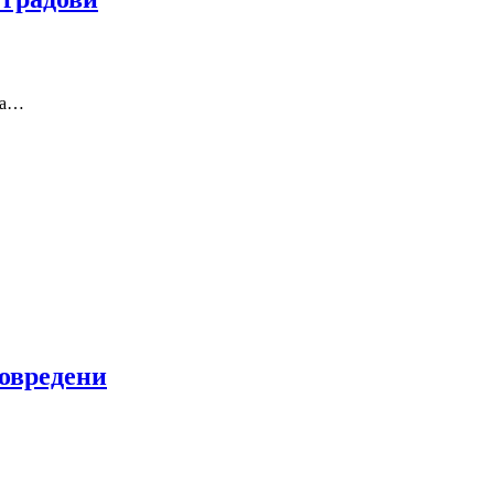
ва…
овредени