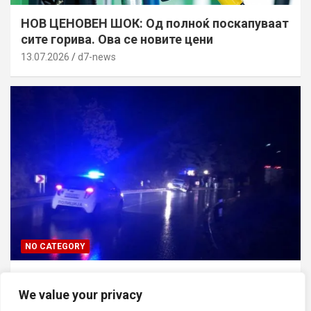
НОВ ЦЕНОВЕН ШОК: Од полноќ поскапуваат
сите горива. Ова се новите цени
13.07.2026
d7-news
NO CATEGORY
ТРАГЕДИЈА ВО СКОПЈЕ: Син го усмртил
We value your privacy
татко си откако ја нападнал неговата мајка