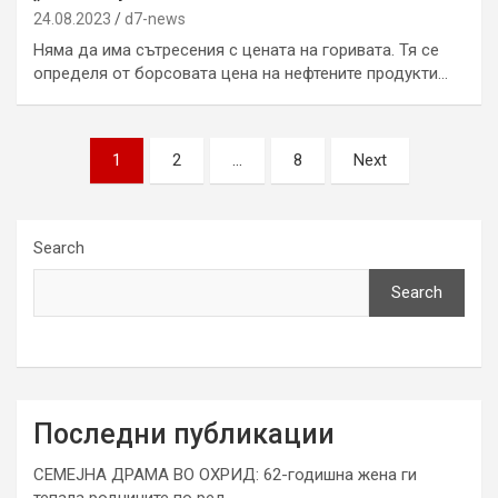
24.08.2023
d7-news
Няма да има сътресения с цената на горивата. Тя се
определя от борсовата цена на нефтените продукти…
Posts
1
2
…
8
Next
pagination
Search
Search
Последни публикации
СЕМЕЈНА ДРАМА ВО ОХРИД: 62-годишна жена ги
тепала роднините по ред