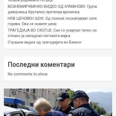
ВОЗНЕМИРУВАЧКО ВИДЕО ОД КУМАНОВО: Група
девојчиња брутално претепаа врсничка
НОВ ЦЕНОВЕН ШОК: Од полноќ поскапуваат сите
горива. Ова се новите цени
ТРАГЕДИЈА ВО СКОПЈЕ: Син го усмртил татко си
откако ја нападнал неговата мајка
Страшни видеа од трагедијата во Банког
Последни коментари
No comments to show.