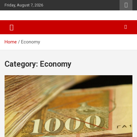
Skip
Friday, August 7, 2026
to
content
News
d7-news.com
Home
Economy
Category:
Economy