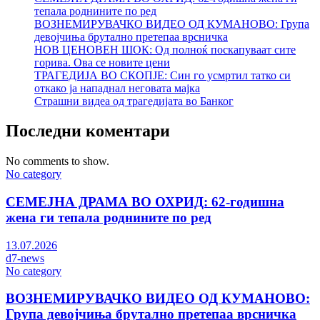
тепала роднините по ред
ВОЗНЕМИРУВАЧКО ВИДЕО ОД КУМАНОВО: Група
девојчиња брутално претепаа врсничка
НОВ ЦЕНОВЕН ШОК: Од полноќ поскапуваат сите
горива. Ова се новите цени
ТРАГЕДИЈА ВО СКОПЈЕ: Син го усмртил татко си
откако ја нападнал неговата мајка
Страшни видеа од трагедијата во Банког
Последни коментари
No comments to show.
No category
СЕМЕЈНА ДРАМА ВО ОХРИД: 62-годишна
жена ги тепала роднините по ред
13.07.2026
d7-news
No category
ВОЗНЕМИРУВАЧКО ВИДЕО ОД КУМАНОВО:
Група девојчиња брутално претепаа врсничка