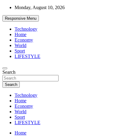
Skip
Monday, August 10, 2026
to
content
Responsive Menu
Technology
Home
Economy
World
Sport
LIFESTYLE
News
Search
d7-news.com
Search
Technology
Home
Economy
World
Sport
LIFESTYLE
Home