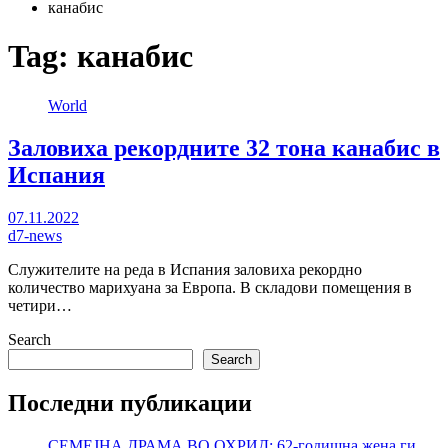
канабис
Tag:
канабис
World
Заловиха рекордните 32 тона канабис в
Испания
07.11.2022
d7-news
Служителите на реда в Испания заловиха рекордно
количество марихуана за Европа. В складови помещения в
четири…
Search
Search
Последни публикации
СЕМЕЈНА ДРАМА ВО ОХРИД: 62-годишна жена ги