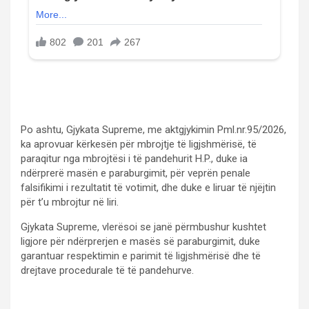
Po ashtu, Gjykata Supreme, me aktgjykimin Pml.nr.95/2026,
ka aprovuar kërkesën për mbrojtje të ligjshmërisë, të
paraqitur nga mbrojtësi i të pandehurit H.P., duke ia
ndërprerë masën e paraburgimit, për veprën penale
falsifikimi i rezultatit të votimit, dhe duke e liruar të njëjtin
për t’u mbrojtur në liri.
Gjykata Supreme, vlerësoi se janë përmbushur kushtet
ligjore për ndërprerjen e masës së paraburgimit, duke
garantuar respektimin e parimit të ligjshmërisë dhe të
drejtave procedurale të të pandehurve.