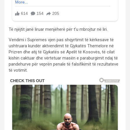
Të njëjtit janë liruar menjëherë për t’u mbrojtur në liri.
Vendimi i Supremes vjen pas shqyrtimit të kërkesave të
ushtruara kundër aktvendimit të Gjykatës Themelore në
Prizren dhe atij të Gjykatës së Apelit të Kosovës, të cilat
kishin caktuar dhe vërtetuar masën e paraburgimit ndaj të
pandehurve për veprën penale të falsifikimit të rezultateve
të votimit.