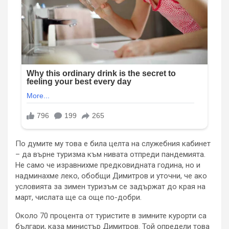
По думите му това е била целта на служебния кабинет
– да върне туризма към нивата отпреди пандемията.
Не само че изравнихме предковидната година, но и
надминахме леко, обобщи Димитров и уточни, че ако
условията за зимен туризъм се задържат до края на
март, числата ще са още по-добри.
Около 70 процента от туристите в зимните курорти са
българи, каза министър Димитров. Той определи това