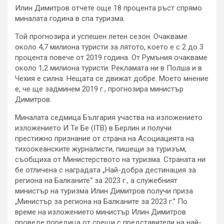
Илин Димитров отчете още 18 процента ръст спрямо
миналата година в спа туризма.
Той прогнозира и успешен летен сезон. Очакваме
около 4,7 милиона туристи за лятото, което е с 2 до 3
процента повече от 2019 година. От Румъния очакваме
около 1,2 милиона туристи. Рекламата ни в Полша и в
Чехия е силна. Нещата се движат добре. Моето мнение
е, че ще задминем 2019 г., прогнозира министър
Димитров.
Миналата седмица България участва на изложението
изложението И Те Бе (ITB) в Берлин и получи
престижно признание от страна на Асоциацията на
тихоокеанските журналисти, пишещи за туризъм,
съобщиха от Министерството на туризма. Страната ни
бе отличена с наградата „Най-добра дестинация за
региона на Балканите“ за 2023 г., а служебният
министър на туризма Илин Димитров получи приза
„Министър за региона на Балканите за 2023 г.” По
време на изложението министър Илин Димитров
проведе поредица от срещи с представители на най-