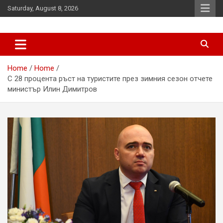
Skip
Saturday, August 8, 2026
to
content
News
d7-news.com
Home
Home
С 28 процента ръст на туристите през зимния сезон отчете
министър Илин Димитров