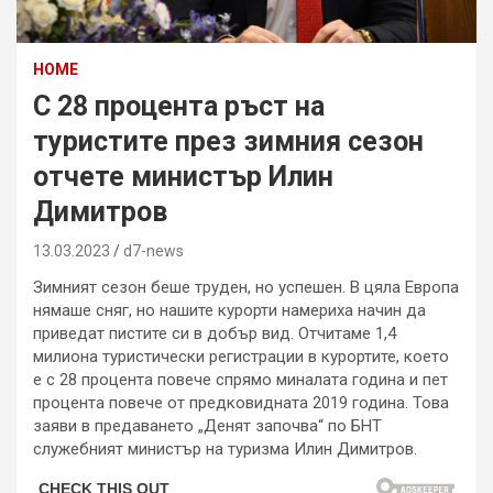
HOME
С 28 процента ръст на
туристите през зимния сезон
отчете министър Илин
Димитров
13.03.2023
d7-news
Зимният сезон беше труден, но успешен. В цяла Европа
нямаше сняг, но нашите курорти намериха начин да
приведат пистите си в добър вид. Отчитаме 1,4
милиона туристически регистрации в курортите, което
е с 28 процента повече спрямо миналата година и пет
процента повече от предковидната 2019 година. Това
заяви в предаването „Денят започва“ по БНТ
служебният министър на туризма Илин Димитров.