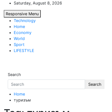
Skip
Saturday, August 8, 2026
to
Responsive Menu
content
Technology
Home
Economy
World
Sport
LIFESTYLE
d7-news.com
News
Search
Search
Home
туризъм