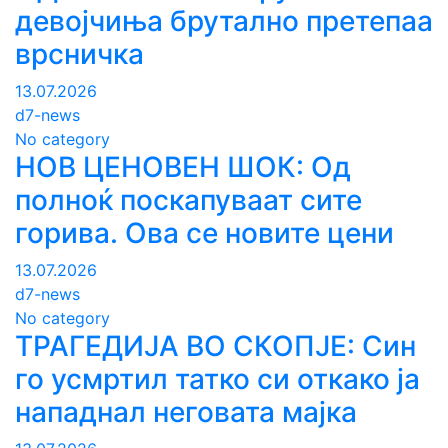
девојчиња брутално претепаа
врсничка
13.07.2026
d7-news
No category
НОВ ЦЕНОВЕН ШОК: Од
полноќ поскапуваат сите
горива. Ова се новите цени
13.07.2026
d7-news
No category
ТРАГЕДИЈА ВО СКОПЈЕ: Син
го усмртил татко си откако ја
нападнал неговата мајка