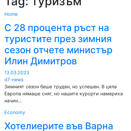
Tag:
туризъм
Home
С 28 процента ръст на
туристите през зимния
сезон отчете министър
Илин Димитров
13.03.2023
d7-news
Зимният сезон беше труден, но успешен. В цяла
Европа нямаше сняг, но нашите курорти намериха
начин…
Economy
Хотелиерите във Варна