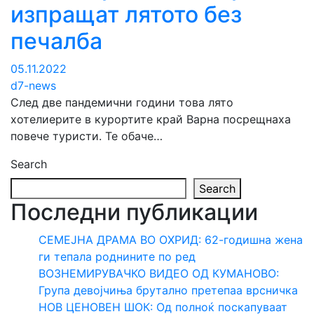
изпращат лятото без
печалба
05.11.2022
d7-news
След две пандемични години това лято
хотелиерите в курортите край Варна посрещнаха
повече туристи. Те обаче…
Search
Search
Последни публикации
СЕМЕЈНА ДРАМА ВО ОХРИД: 62-годишна жена
ги тепала роднините по ред
ВОЗНЕМИРУВАЧКО ВИДЕО ОД КУМАНОВО:
Група девојчиња брутално претепаа врсничка
НОВ ЦЕНОВЕН ШОК: Од полноќ поскапуваат