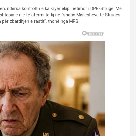
n, ndërsa kontrollin e ka kryer ekipi hetimor i DPB-Strugë. Më
 shtëpia e një të afërmi të tij në fshatin Misleshevë të Strugës
për zbardhjen e rastit”, thonë nga MPB.