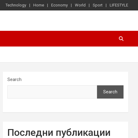
Technology
Home
Economy
World
Sport
LIFESTYLE
Search
Search
Последни публикации