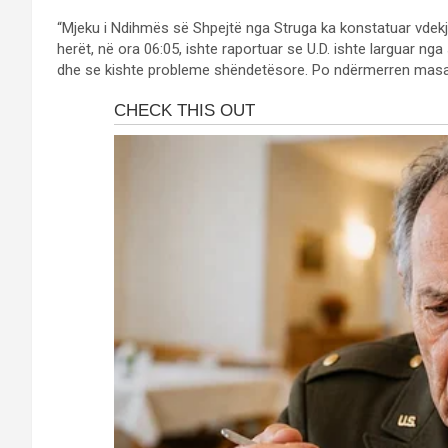
“Mjeku i Ndihmës së Shpejtë nga Struga ka konstatuar vdekje
herët, në ora 06:05, ishte raportuar se U.D. ishte larguar nga
dhe se kishte probleme shëndetësore. Po ndërmerren masa 