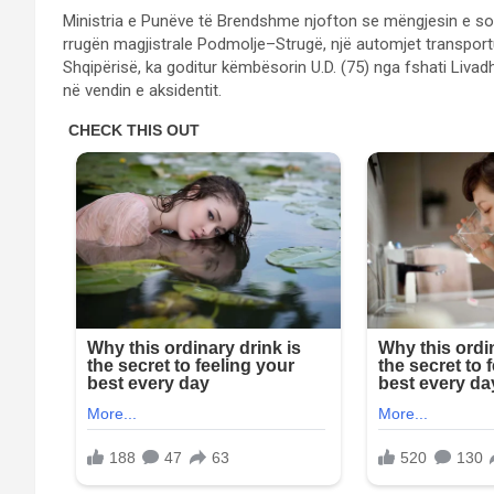
Ministria e Punëve të Brendshme njofton se mëngjesin e so
rrugën magjistrale Podmolje–Strugë, një automjet transportue
Shqipërisë, ka goditur këmbësorin U.D. (75) nga fshati Livadhi
në vendin e aksidentit.