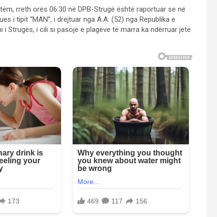
tëm, rreth orës 06:30 në DPB-Strugë është raportuar se në
s i tipit “MAN”, i drejtuar nga A.A. (52) nga Republika e
 i Strugës, i cili si pasojë e plagëve të marra ka ndërruar jetë