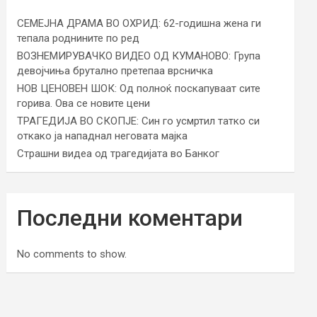
СЕМЕЈНА ДРАМА ВО ОХРИД: 62-годишна жена ги
тепала роднините по ред
ВОЗНЕМИРУВАЧКО ВИДЕО ОД КУМАНОВО: Група
девојчиња брутално претепаа врсничка
НОВ ЦЕНОВЕН ШОК: Од полноќ поскапуваат сите
горива. Ова се новите цени
ТРАГЕДИЈА ВО СКОПЈЕ: Син го усмртил татко си
откако ја нападнал неговата мајка
Страшни видеа од трагедијата во Банког
Последни коментари
No comments to show.