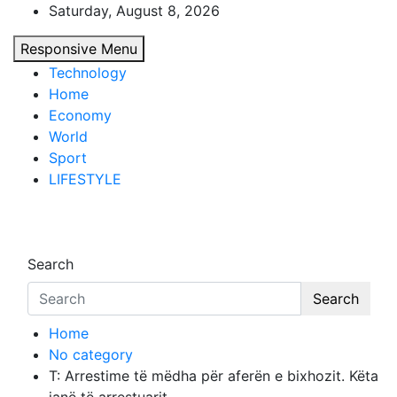
Skip
Saturday, August 8, 2026
to
Responsive Menu
content
Technology
Home
Economy
World
Sport
LIFESTYLE
d7-news.com
News
Search
Search
Home
No category
T: Arrestime të mëdha për aferën e bixhozit. Këta