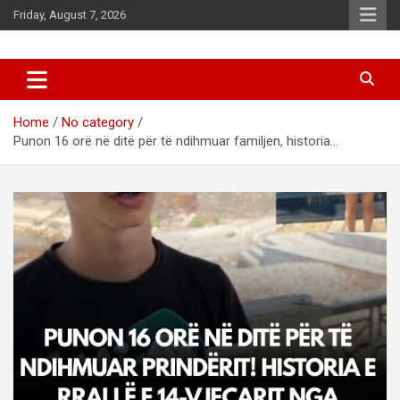
Skip
Friday, August 7, 2026
to
content
News
d7-news.com
Home
No category
Punon 16 orë në ditë për të ndihmuar familjen, historia…