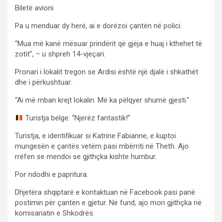
Biletë avioni
Pa u menduar dy herë, ai e dorëzoi çantën në polici.
“Mua më kanë mësuar prindërit që gjëja e huaj i kthehet të
zotit”, – u shpreh 14-vjeçari.
Pronari i lokalit tregon se Ardisi është një djalë i shkathët
dhe i përkushtuar:
“Ai më mban krejt lokalin. Më ka pëlqyer shumë gjesti.”
Turistja belge: “Njerëz fantastik!”
Turistja, e identifikuar si Katrine Fabianne, e kuptoi
mungesën e çantës vetëm pasi mbërriti në Theth. Ajo
rrëfen se mendoi se gjithçka kishte humbur.
Por ndodhi e papritura.
Dhjetëra shqiptarë e kontaktuan në Facebook pasi panë
postimin për çantën e gjetur. Në fund, ajo mori gjithçka në
komisariatin e Shkodrës.