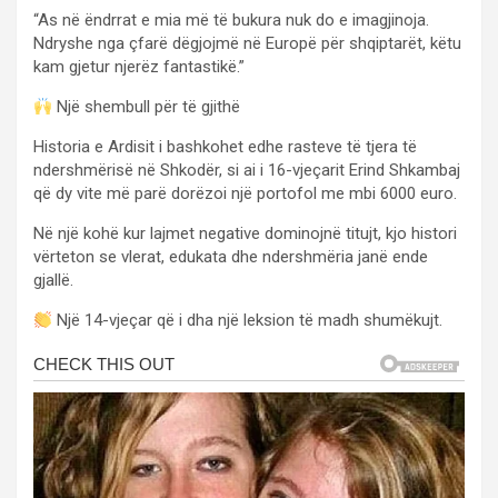
“As në ëndrrat e mia më të bukura nuk do e imagjinoja.
Ndryshe nga çfarë dëgjojmë në Europë për shqiptarët, këtu
kam gjetur njerëz fantastikë.”
Një shembull për të gjithë
Historia e Ardisit i bashkohet edhe rasteve të tjera të
ndershmërisë në Shkodër, si ai i 16-vjeçarit Erind Shkambaj
që dy vite më parë dorëzoi një portofol me mbi 6000 euro.
Në një kohë kur lajmet negative dominojnë titujt, kjo histori
vërteton se vlerat, edukata dhe ndershmëria janë ende
gjallë.
Një 14-vjeçar që i dha një leksion të madh shumëkujt.