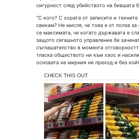
сигурност след убийството на бившата 
“С кого? С хората от записите и техните
свикам? Не мисля, че това е от полза з
се максимата, че когато държавата е сла
защото сегашното управление бе зачена
съглашателство в момента отговорностт
тласка обществото ни към хаос и насили
основата на мирния ни преход и без кой