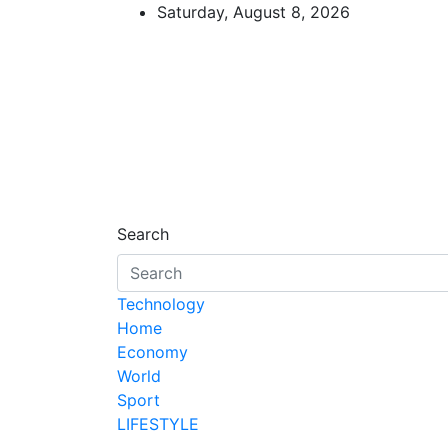
Skip
Saturday, August 8, 2026
to
content
d7-news.com
News
Search
Technology
Home
Economy
World
Sport
LIFESTYLE