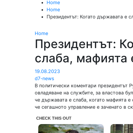
Home
Home
Президентът: Когато държавата е с
Home
Президентът: К
слаба, мафията 
19.08.2023
d7-news
В политически коментари президентът Р
овладяване на службите, за властова бу
че държавата е слаба, когато мафията е 
че сегашното управление е заченато в с