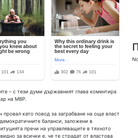
П
No
ите – с тези думи държавният глава коментира
тар на МВР.
н провал като повод за заграбване на още власт
 демократичните баланси, заложени в
титуцията пречи на управляващите в тяхното
видно за всички е, че те страдат от властова