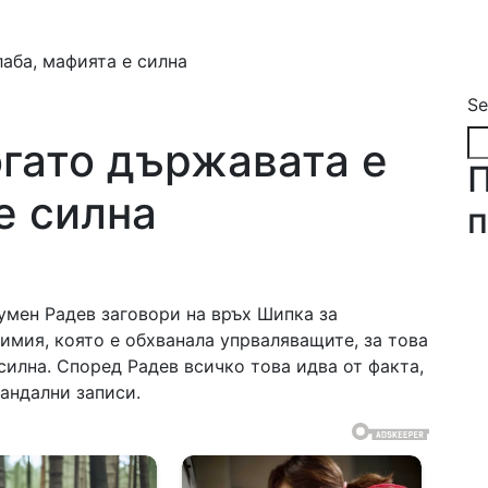
лаба, мафията е силна
Se
огато държавата е
е силна
п
умен Радев заговори на връх Шипка за
лимия, която е обхванала упрваляващите, за това
силна. Според Радев всичко това идва от факта,
кандални записи.