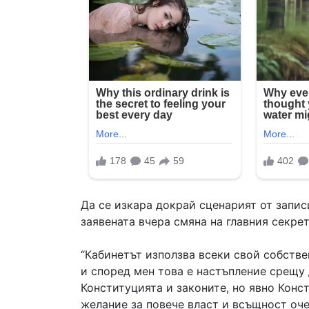
Да се изкара докрай сценарият от запис
заявената вчера смяна на главния секре
“Кабинетът използва всеки свой собстве
и според мен това е настъпление срещу
Конституцията и законите, но явно Конс
желание за повече власт и всъщност оче