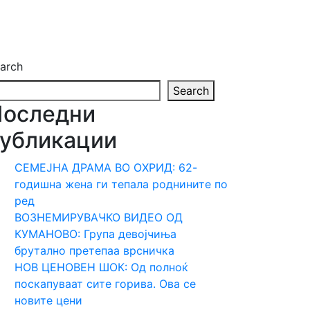
arch
Search
Последни
убликации
СЕМЕЈНА ДРАМА ВО ОХРИД: 62-
годишна жена ги тепала роднините по
ред
ВОЗНЕМИРУВАЧКО ВИДЕО ОД
КУМАНОВО: Група девојчиња
брутално претепаа врсничка
НОВ ЦЕНОВЕН ШОК: Од полноќ
поскапуваат сите горива. Ова се
новите цени