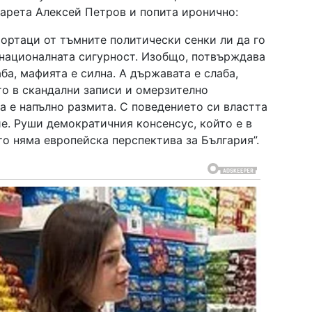
барета Алексей Петров и попита иронично:
 ортаци от тъмните политически сенки ли да го
а националната сигурност. Изобщо, потвърждава
ба, мафията е силна. А държавата е слаба,
то в скандални записи и омерзително
а е напълно размита. С поведението си властта
е. Руши демократичния консенсус, който е в
то няма европейска перспектива за България”.