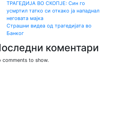
ТРАГЕДИЈА ВО СКОПЈЕ: Син го
усмртил татко си откако ја нападнал
неговата мајка
Страшни видеа од трагедијата во
Банког
оследни коментари
 comments to show.