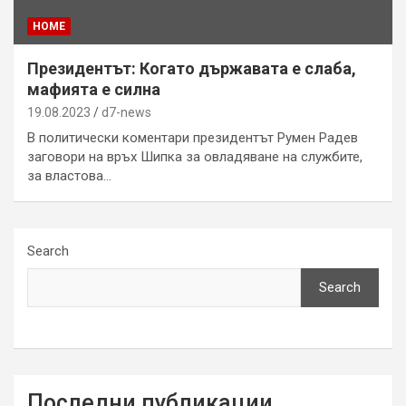
HOME
Президентът: Когато държавата е слаба,
мафията е силна
19.08.2023
d7-news
В политически коментари президентът Румен Радев
заговори на връх Шипка за овладяване на службите,
за властова…
Search
Search
Последни публикации