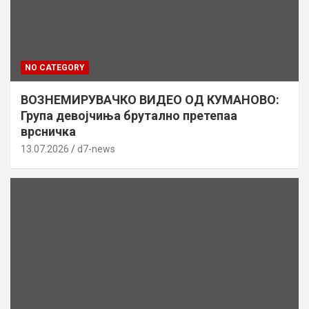
NO CATEGORY
ВОЗНЕМИРУВАЧКО ВИДЕО ОД КУМАНОВО:
Група девојчиња брутално претепаа
врсничка
13.07.2026
d7-news