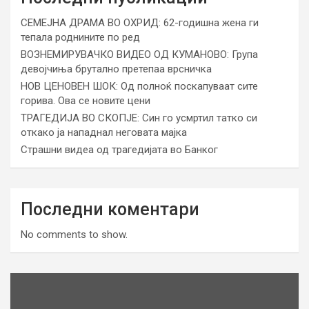
СЕМЕЈНА ДРАМА ВО ОХРИД: 62-годишна жена ги
тепала роднините по ред
ВОЗНЕМИРУВАЧКО ВИДЕО ОД КУМАНОВО: Група
девојчиња брутално претепаа врсничка
НОВ ЦЕНОВЕН ШОК: Од полноќ поскапуваат сите
горива. Ова се новите цени
ТРАГЕДИЈА ВО СКОПЈЕ: Син го усмртил татко си
откако ја нападнал неговата мајка
Страшни видеа од трагедијата во Банког
Последни коментари
No comments to show.