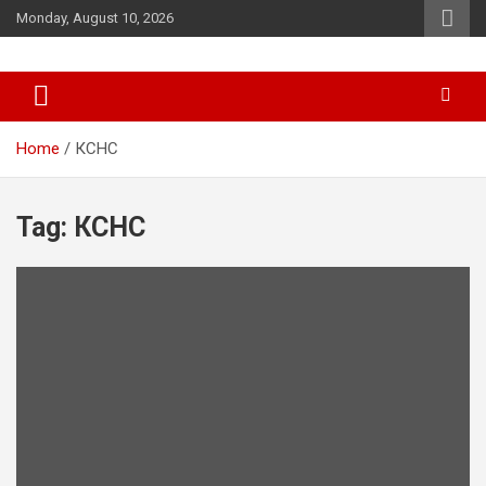
Skip
Monday, August 10, 2026
to
content
News
d7-news.com
Home
КСНС
Tag:
КСНС