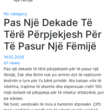
Një Fëmijë
No category
Pas Një Dekade Të
Tërë Përpjekjesh Për
Të Pasur Një Fëmijë
16.02.2026
d7-news
Pas një dekade të tërë përpjekjesh për të pasur një
fëmijë, Zak dhe Britni nuk po arrinin dot të realizonin
ëndrrën e tyre për t’u bërë prindër. Ata kaluan vite të
vështira, trajtime të shumta dhe shpenzuan rreth 100
mijë dollarë në përpjekje për të mbetur shtatzënë, por
pa sukses.
Në fund, vendosën të mos e humbnin shpresën. Çifti