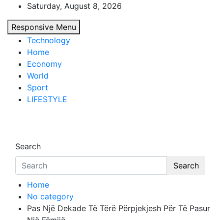
Skip
Saturday, August 8, 2026
to
Responsive Menu
content
Technology
Home
Economy
World
Sport
LIFESTYLE
d7-news.com
News
Search
Search
Home
No category
Pas Një Dekade Të Tërë Përpjekjesh Për Të Pasur