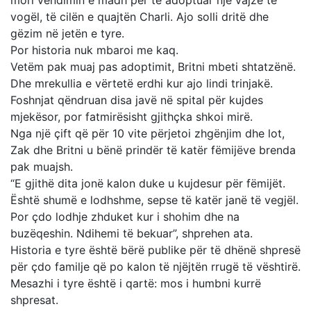
mori vendimin e madh për të adoptuar një vajzë të
vogël, të cilën e quajtën Charli. Ajo solli dritë dhe
gëzim në jetën e tyre.
Por historia nuk mbaroi me kaq.
Vetëm pak muaj pas adoptimit, Britni mbeti shtatzënë.
Dhe mrekullia e vërtetë erdhi kur ajo lindi trinjakë.
Foshnjat qëndruan disa javë në spital për kujdes
mjekësor, por fatmirësisht gjithçka shkoi mirë.
Nga një çift që për 10 vite përjetoi zhgënjim dhe lot,
Zak dhe Britni u bënë prindër të katër fëmijëve brenda
pak muajsh.
“E gjithë dita jonë kalon duke u kujdesur për fëmijët.
Është shumë e lodhshme, sepse të katër janë të vegjël.
Por çdo lodhje zhduket kur i shohim dhe na
buzëqeshin. Ndihemi të bekuar”, shprehen ata.
Historia e tyre është bërë publike për të dhënë shpresë
për çdo familje që po kalon të njëjtën rrugë të vështirë.
Mesazhi i tyre është i qartë: mos i humbni kurrë
shpresat.