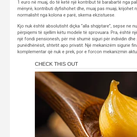
1 euro në muaj, do të ketë një kontribut të barabartë nga pal
mënyrë, kontributi dyfishohet dhe, muaj pas muaji, krijohet një
normalisht nga kolona e parë, skema ekzistuese.
Kjo nuk është absolutisht diçka “alla shqiptare”, sepse ne 
përpiqemi të sjellim këtu modele të sprovuara. Pra, është një
një fondi pensionesh, për më shumë siguri për individin dh
punëdhënësit, shtetit apo privatit. Një mekanizëm sigurie f
komplementar që nuk e prek, por e forcon mekanizmin aktual