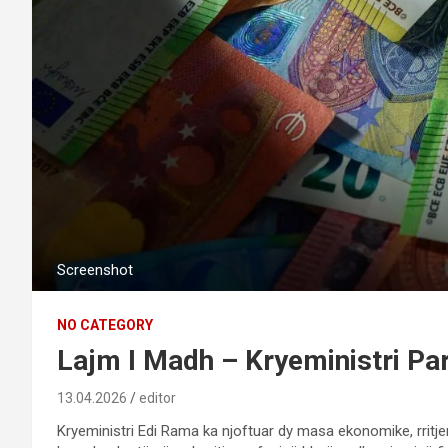
Screenshot
NO CATEGORY
Lajm I Madh – Kryeministri Pa
13.04.2026
editor
Kryeministri Edi Rama ka njoftuar dy masa ekonomike, rritje