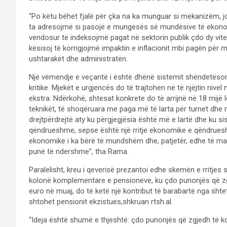
“Po këtu bëhet fjalë për çka na ka munguar si mekanizëm, 
ta adresojmë si pasojë e mungesës së mundësive të ekono
vendosur të indeksojmë pagat në sektorin publik çdo dy vi
kësisoj të korrigjojmë impaktin e inflacionit mbi pagën për m
ushtarakët dhe administratën.
Një vëmendje e veçantë i është dhënë sistemit shëndetësor,
kritike. Mjekët e urgjencës do të trajtohen në të njëjtin nivel
ekstra. Ndërkohë, shtesat konkrete do të arrijnë në 18 mijë 
teknikët, të shoqëruara me paga më të larta për turnet dhe n
drejtpërdrejtë aty ku përgjegjësia është më e lartë dhe ku s
qëndrueshme, sepse është një rritje ekonomike e qëndruesh
ekonomike i ka bërë të mundshëm dhe, patjetër, edhe të mat
punë të ndershme”, tha Rama.
Paralelisht, kreu i qeverisë prezantoi edhe skemën e rritjes 
kolonë komplementare e pensioneve, ku çdo punonjës që zg
euro në muaj, do të ketë një kontribut të barabartë nga shtet
shtohet pensionit ekzistues,shkruan rtsh.al.
“Ideja është shumë e thjeshtë: çdo punonjës që zgjedh të ko