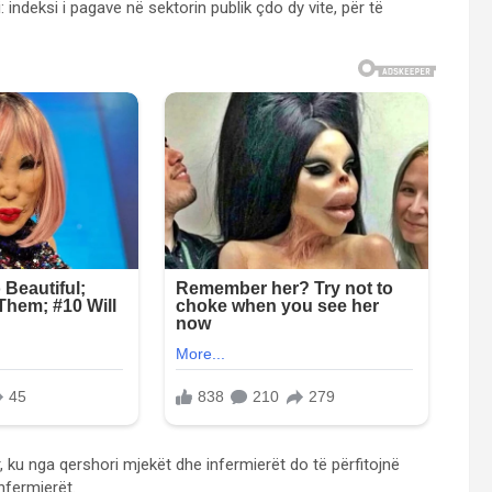
ndeksi i pagave në sektorin publik çdo dy vite, për të
ku nga qershori mjekët dhe infermierët do të përfitojnë
nfermierët.