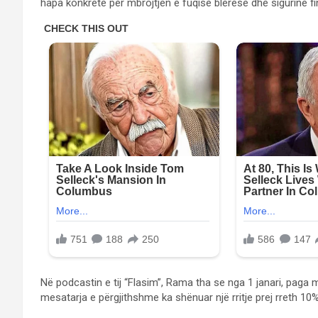
hapa konkretë për mbrojtjen e fuqisë blerëse dhe sigurinë fi
Në podcastin e tij “Flasim”, Rama tha se nga 1 janari, paga 
mesatarja e përgjithshme ka shënuar një rritje prej rreth 10%