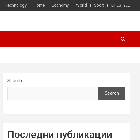
Technology
Home
Economy
World
Sport
LIFESTYLE
Search
Search
Последни публикации