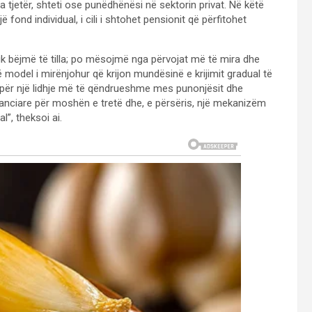
a tjetër, shteti ose punëdhënësi në sektorin privat. Në këtë
 fond individual, i cili i shtohet pensionit që përfitohet
nuk bëjmë të tilla; po mësojmë nga përvojat më të mira dhe
 model i mirënjohur që krijon mundësinë e krijimit gradual të
e për një lidhje më të qëndrueshme mes punonjësit dhe
inanciare për moshën e tretë dhe, e përsëris, një mekanizëm
”, theksoi ai.