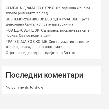
СЕМЕЈНА ДРАМА ВО ОХРИД: 62-годишна жена ги
тепала роднините по ред
ВОЗНЕМИРУВАЧКО ВИДЕО ОД КУМАНОВО: Група
девојчиња брутално претепаа врсничка
НОВ ЦЕНОВЕН ШОК: Од полноќ поскапуваат сите
горива. Ова се новите цени
ТРАГЕДИЈА ВО СКОПЈЕ: Син го усмртил татко си
откако ја нападнал неговата мајка
Страшни видеа од трагедијата во Банког
Последни коментари
No comments to show.