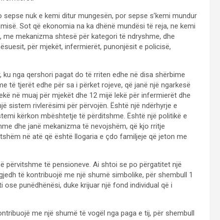
jo sepse nuk e kemi ditur mungesën, por sepse s’kemi mundur
misë. Sot që ekonomia na ka dhënë mundësi të reja, ne kemi
te, me mekanizma shtesë për kategori të ndryshme, dhe
ësuesit, për mjekët, infermierët, punonjësit e policisë,
 ku nga qershori pagat do të rriten edhe në disa shërbime
 me të tjerët edhe për sa i përket rojeve, që janë një ngarkesë
lekë në muaj për mjekët dhe 12 mijë lekë për infermierët dhe
jë sistem rivlerësimi për përvojën. Është një ndërhyrje e
istemi kërkon mbështetje të përditshme. Është një politikë e
me dhe janë mekanizma të nevojshëm, që kjo rritje
shëm në atë që është llogaria e çdo familjeje që jeton me
së përvitshme të pensioneve. Ai shtoi se po përgatitet një
jedh të kontribuojë me një shumë simbolike, për shembull 1
i ose punëdhënësi, duke krijuar një fond individual që i
ntribuojë me një shumë të vogël nga paga e tij, për shembull