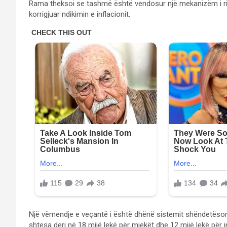
Rama theksoi se tashmë është vendosur një mekanizëm i ri: i
korrigjuar ndikimin e inflacionit.
Një vëmendje e veçantë i është dhënë sistemit shëndetësor, 
shtesa deri në 18 mijë lekë për mjekët dhe 12 mijë lekë për i