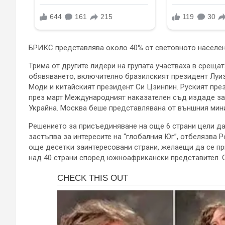
БРИКС представлява около 40% от световното населени
Трима от другите лидери на групата участваха в среща
обявяването, включително бразилският президент Луи
Моди и китайският президент Си Цзинпин. Руският пре
през март Международният наказателен съд издаде зап
Украйна. Москва беше представлявана от външния мин
Решението за присъединяване на още 6 страни цели да
застъпва за интересите на “глобалния Юг”, отбелязва 
още десетки заинтересовани страни, желаещи да се п
над 40 страни според южноафрикански представител. О