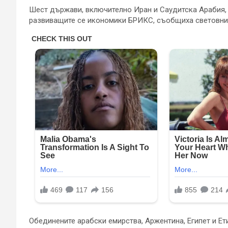
Шест държави, включително Иран и Саудитска Арабия, 
развиващите се икономики БРИКС, съобщиха световнит
Обединените арабски емирства, Аржентина, Египет и Е