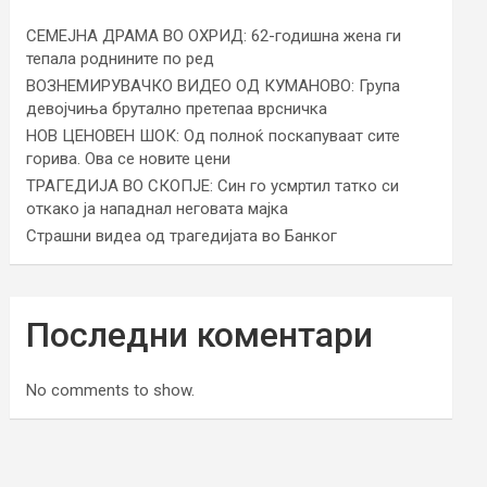
СЕМЕЈНА ДРАМА ВО ОХРИД: 62-годишна жена ги
тепала роднините по ред
ВОЗНЕМИРУВАЧКО ВИДЕО ОД КУМАНОВО: Група
девојчиња брутално претепаа врсничка
НОВ ЦЕНОВЕН ШОК: Од полноќ поскапуваат сите
горива. Ова се новите цени
ТРАГЕДИЈА ВО СКОПЈЕ: Син го усмртил татко си
откако ја нападнал неговата мајка
Страшни видеа од трагедијата во Банког
Последни коментари
No comments to show.