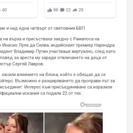
е и над една четвърт от световния БВП.
та на върха и присъстваха заедно с Рамапоса на
з Инасио Лула да Силва, индийският премиер Нарендра
зидент Владимир Путин участваше виртуално, след като
овед за ареста му заради отвличането на деца от
истър Сергей Лавров.
 засили влиянието на блока, който е обещал да се
Ройтерс. Възможно е разширяването да проправи път за
рисъединят. Интерес към присъединяване са изразили
фициални искания са подали 22 от тях.