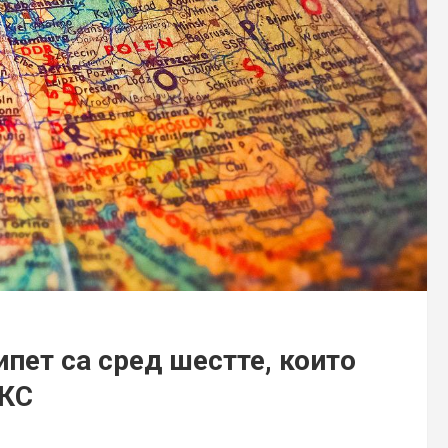
ипет са сред шестте, които
ИКС