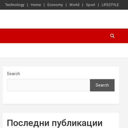
Technology
Home
Economy
World
Sport
LIFESTYLE
Search
Search
Последни публикации