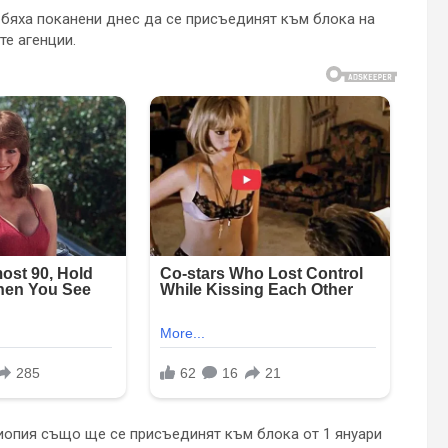
бяха поканени днес да се присъединят към блока на
е агенции.
тиопия също ще се присъединят към блока от 1 януари