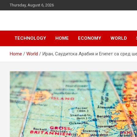
Skip
Thursday, August 6, 2026
to
content
News
d7-news.com
TECHNOLOGY
HOME
ECONOMY
WORLD
Home
World
Иран, Саудитска Арабия и Египет са сред 