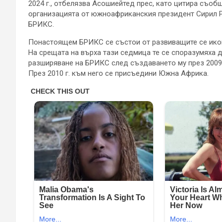
2024 г., отбелязва Асошиейтед прес, като цитира съоб
организацията от южноафриканския президент Сирил Р
БРИКС.
Понастоящем БРИКС се състои от развиващите се икон
На срещата на върха тази седмица те се споразумяха д
разширяване на БРИКС след създаването му през 2009 
През 2010 г. към него се присъедини Южна Африка.