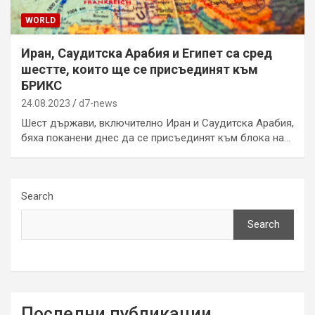
WORLD
Иран, Саудитска Арабия и Египет са сред
шестте, които ще се присъединят към
БРИКС
24.08.2023
d7-news
Шест държави, включително Иран и Саудитска Арабия,
бяха поканени днес да се присъединят към блока на…
Search
Search
Последни публикации