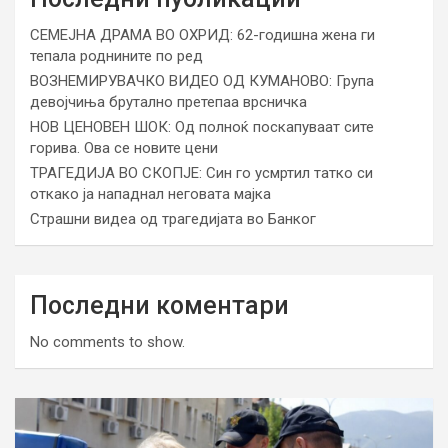
СЕМЕЈНА ДРАМА ВО ОХРИД: 62-годишна жена ги
тепала роднините по ред
ВОЗНЕМИРУВАЧКО ВИДЕО ОД КУМАНОВО: Група
девојчиња брутално претепаа врсничка
НОВ ЦЕНОВЕН ШОК: Од полноќ поскапуваат сите
горива. Ова се новите цени
ТРАГЕДИЈА ВО СКОПЈЕ: Син го усмртил татко си
откако ја нападнал неговата мајка
Страшни видеа од трагедијата во Банког
Последни коментари
No comments to show.