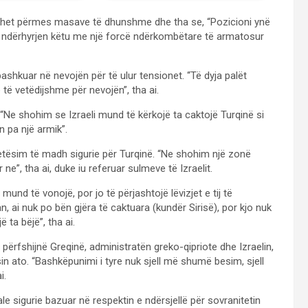
arrihet përmes masave të dhunshme dhe tha se, “Pozicioni ynë
 ndërhyrjen këtu me një forcë ndërkombëtare të armatosur
ashkuar në nevojën për të ulur tensionet. “Të dyja palët
të vetëdijshme për nevojën”, tha ai.
 “Ne shohim se Izraeli mund të kërkojë ta caktojë Turqinë si
n pa një armik”.
hqetësim të madh sigurie për Turqinë. “Ne shohim një zonë
ne”, tha ai, duke iu referuar sulmeve të Izraelit.
n mund të vonojë, por jo të përjashtojë lëvizjet e tij të
n, ai nuk po bën gjëra të caktuara (kundër Sirisë), por kjo nuk
 ta bëjë”, tha ai.
 përfshijnë Greqinë, administratën greko-qipriote dhe Izraelin,
in ato. “Bashkëpunimi i tyre nuk sjell më shumë besim, sjell
i.
nale sigurie bazuar në respektin e ndërsjellë për sovranitetin