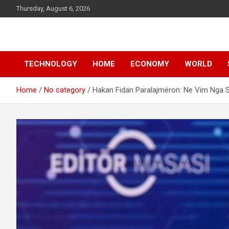
Skip
Thursday, August 6, 2026
to
content
News
d7-news.com
TECHNOLOGY
HOME
ECONOMY
WORLD
Home
No category
Hakan Fidan Paralajmëron: Ne Vim Nga S