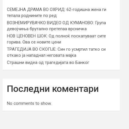
СЕМЕЈНА ДРАМА ВО ОХРИД: 62-годишна жена ги
тепала роднините по ред
ВОЗНЕМИРУВАЧКО ВИДЕО ОД КУМАНОВО: Група
девојчиња брутално претепаа врсничка
НОВ ЦЕНОВЕН ШОК: Од полноќ поскапуваат сите
горива. Ова се новите цени
ТРАГЕДИЈА ВО СКОПЈЕ: Син го усмртил татко си
откако ја нападнал неговата мајка
Страшни видеа од трагедијата во Банког
Последни коментари
No comments to show.