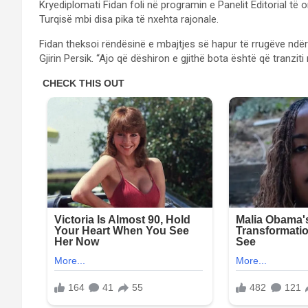
Kryediplomati Fidan foli në programin e Panelit Editorial të
Turqisë mbi disa pika të nxehta rajonale.
Fidan theksoi rëndësinë e mbajtjes së hapur të rrugëve ndër
Gjirin Persik. “Ajo që dëshiron e gjithë bota është që tranzit