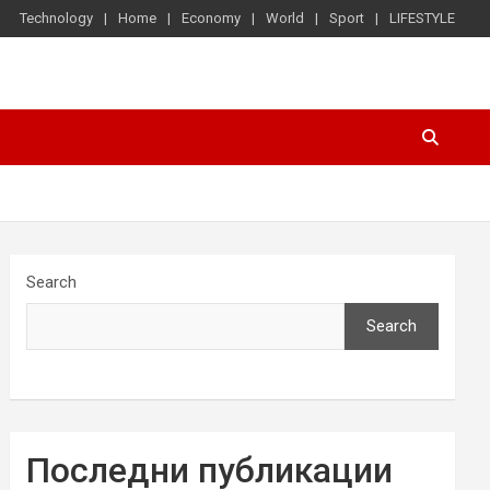
Technology
Home
Economy
World
Sport
LIFESTYLE
Search
Search
Последни публикации