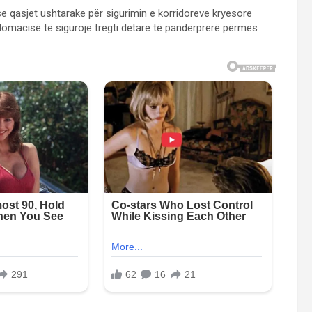
se qasjet ushtarake për sigurimin e korridoreve kryesore
lomacisë të sigurojë tregti detare të pandërprerë përmes