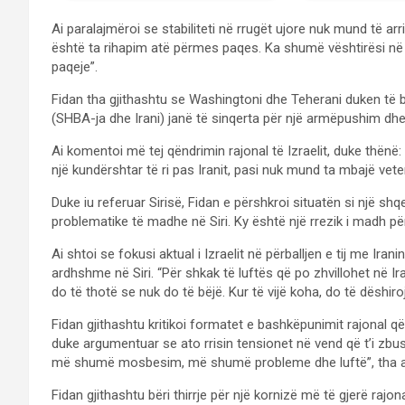
Ai paralajmëroi se stabiliteti në rrugët ujore nuk mund të 
është ta rihapim atë përmes paqes. Ka shumë vështirësi në
paqeje”.
Fidan tha gjithashtu se Washingtoni dhe Teherani duken të b
(SHBA-ja dhe Irani) janë të sinqerta për një armëpushim dhe 
Ai komentoi më tej qëndrimin rajonal të Izraelit, duke thënë:
një kundërshtar të ri pas Iranit, pasi nuk mund ta mbajë vete
Duke iu referuar Sirisë, Fidan e përshkroi situatën si një s
problematike të madhe në Siri. Ky është një rrezik i madh për 
Ai shtoi se fokusi aktual i Izraelit në përballjen e tij me Irani
ardhshme në Siri. “Për shkak të luftës që po zhvillohet në Ira
do të thotë se nuk do të bëjë. Kur të vijë koha, do të dëshirojë
Fidan gjithashtu kritikoi formatet e bashkëpunimit rajonal që
duke argumentuar se ato rrisin tensionet në vend që t’i zbus
më shumë mosbesim, më shumë probleme dhe luftë”, tha a
Fidan gjithashtu bëri thirrje për një kornizë më të gjerë rajo