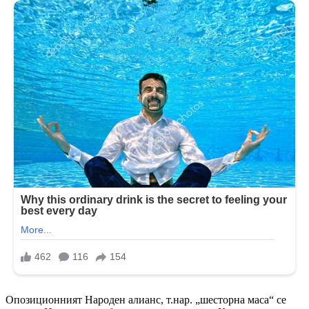
Опозиционният Народен алианс, т.нар. „шесторна маса“ се