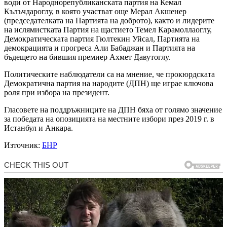
води от Народнорепубликанската партия на Кемал
Кълъчдароглу, в която участват още Мерал Акшенер
(председателката на Партията на доброто), както и лидерите
на ислямистката Партия на щастието Темел Карамоллаоглу,
Демократическата партия Гюлтекин Уйсал, Партията на
демокрацията и прогреса Али Бабаджан и Партията на
бъдещето на бившия премиер Ахмет Давутоглу.
Политическите наблюдатели са на мнение, че прокюрдската
Демократична партия на народите (ДПН) ще играе ключова
роля при избора на президент.
Гласовете на поддръжниците на ДПН бяха от голямо значение
за победата на опозицията на местните избори през 2019 г. в
Истанбул и Анкара.
Източник:
БНР