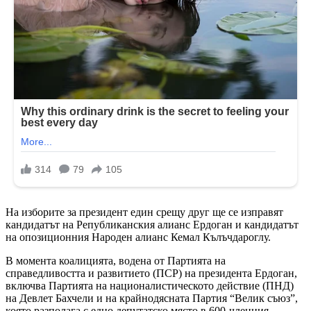
На изборите за президент един срещу друг ще се изправят
кандидатът на Републиканския алианс Ердоган и кандидатът
на опозиционния Народен алианс Кемал Кълъчдароглу.
В момента коалицията, водена от Партията на
справедливостта и развитието (ПСР) на президента Ердоган,
включва Партията на националистическото действие (ПНД)
на Девлет Бахчели и на крайнодясната Партия “Велик съюз”,
която разполага с едно депутатско място в 600-членния