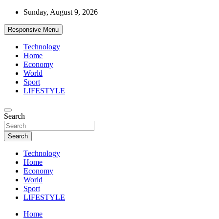
Skip
Sunday, August 9, 2026
to
content
Responsive Menu
Technology
Home
Economy
World
Sport
LIFESTYLE
News
Search
d7-news.com
Search
Technology
Home
Economy
World
Sport
LIFESTYLE
Home