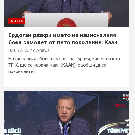
WORLD
Ердоган разкри името на националния
боен самолет от пето поколение: Каан
02.05.2023
d7-news
Националният боен самолет на Турция, известен като
TF-X, ще се нарича Каан (KAAN), съобщи днес
президентът…