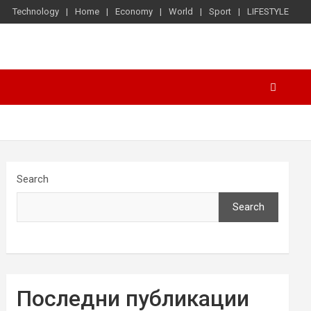
Technology
Home
Economy
World
Sport
LIFESTYLE
Search
Search
Последни публикации