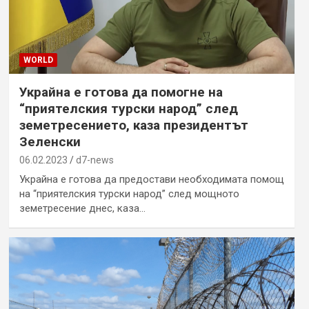
WORLD
Украйна е готова да помогне на
“приятелския турски народ” след
земетресението, каза президентът
Зеленски
06.02.2023
d7-news
Украйна е готова да предостави необходимата помощ
на “приятелския турски народ” след мощното
земетресение днес, каза…