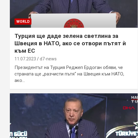
WORLD
Турция ще даде зелена светлина за
Швеция в НАТО, ако се отвори пътят ѝ
към ЕС
11.07.2023
d7-news
Президентът на Турция Реджеп Ердоган обяви, че
страната ще „разчисти пътя“ на Швеция към НАТО,
ако…