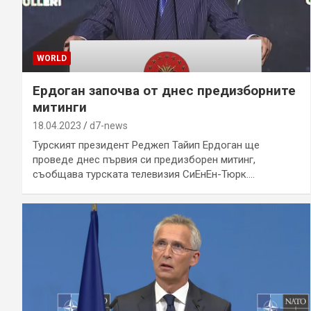
WORLD
Ердоган започва от днес предизборните
митинги
18.04.2023
d7-news
Турският президент Реджеп Тайип Ердоган ще
проведе днес първия си предизборен митинг,
съобщава турската телевизия СиЕнЕн-Тюрк.…