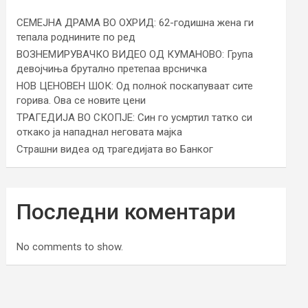
СЕМЕЈНА ДРАМА ВО ОХРИД: 62-годишна жена ги
тепала роднините по ред
ВОЗНЕМИРУВАЧКО ВИДЕО ОД КУМАНОВО: Група
девојчиња брутално претепаа врсничка
НОВ ЦЕНОВЕН ШОК: Од полноќ поскапуваат сите
горива. Ова се новите цени
ТРАГЕДИЈА ВО СКОПЈЕ: Син го усмртил татко си
откако ја нападнал неговата мајка
Страшни видеа од трагедијата во Банког
Последни коментари
No comments to show.