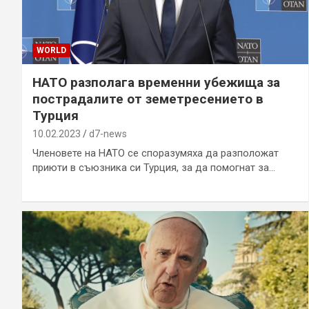
WORLD
НАТО разполага временни убежища за
пострадалите от земетресението в
Турция
10.02.2023
d7-news
Членовете на НАТО се споразумяха да разположат
приюти в съюзника си Турция, за да помогнат за…