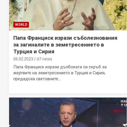
WORLD
Папа Франциск изрази съболезнования
за загиналите в земетресението в
Турция и Сирия
06.02.2023
d7-news
Папа Франциск изрази дълбоката си скръб за
жертвите на земетресението в Турция и Сирия,
предадоха световните…