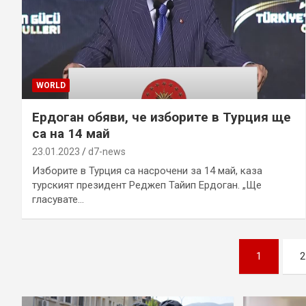
WORLD
Ердоган обяви, че изборите в Турция ще
са на 14 май
23.01.2023
d7-news
Изборите в Турция са насрочени за 14 май, каза
турският президент Реджеп Тайип Ердоган. „Ще
гласувате…
Posts
1
2
pagination