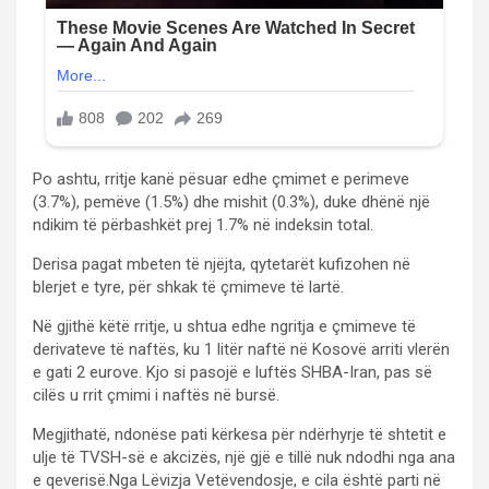
Po ashtu, rritje kanë pësuar edhe çmimet e perimeve
(3.7%), pemëve (1.5%) dhe mishit (0.3%), duke dhënë një
ndikim të përbashkët prej 1.7% në indeksin total.
Derisa pagat mbeten të njëjta, qytetarët kufizohen në
blerjet e tyre, për shkak të çmimeve të lartë.
Në gjithë këtë rritje, u shtua edhe ngritja e çmimeve të
derivateve të naftës, ku 1 litër naftë në Kosovë arriti vlerën
e gati 2 eurove. Kjo si pasojë e luftës SHBA-Iran, pas së
cilës u rrit çmimi i naftës në bursë.
Megjithatë, ndonëse pati kërkesa për ndërhyrje të shtetit e
ulje të TVSH-së e akcizës, një gjë e tillë nuk ndodhi nga ana
e qeverisë.Nga Lëvizja Vetëvendosje, e cila është parti në