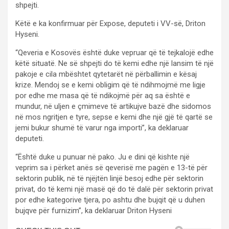
shpejti.
Këtë e ka konfirmuar për Expose, deputeti i VV-së, Driton
Hyseni.
“Qeveria e Kosovës është duke vepruar që të tejkalojë edhe
këtë situatë. Ne së shpejti do të kemi edhe një lansim të një
pakoje e cila mbështet qytetarët në përballimin e kësaj
krize. Mendoj se e kemi obligim që të ndihmojmë me ligje
por edhe me masa që të ndikojmë për aq sa është e
mundur, në uljen e çmimeve të artikujve bazë dhe sidomos
në mos ngritjen e tyre, sepse e kemi dhe një gjë të qartë se
jemi bukur shumë të varur nga importi”, ka deklaruar
deputeti.
“Është duke u punuar në pako. Ju e dini që kishte një
veprim sa i përket anës së qeverisë me pagën e 13-të për
sektorin publik, në të njëjtën linjë besoj edhe për sektorin
privat, do të kemi një masë që do të dalë për sektorin privat
por edhe kategorive tjera, po ashtu dhe bujqit që u duhen
bujqve për furnizim”, ka deklaruar Driton Hyseni