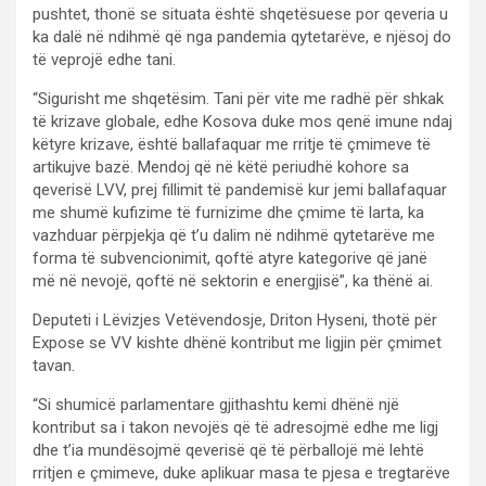
pushtet, thonë se situata është shqetësuese por qeveria u
ka dalë në ndihmë që nga pandemia qytetarëve, e njësoj do
të veprojë edhe tani.
“Sigurisht me shqetësim. Tani për vite me radhë për shkak
të krizave globale, edhe Kosova duke mos qenë imune ndaj
këtyre krizave, është ballafaquar me rritje të çmimeve të
artikujve bazë. Mendoj që në këtë periudhë kohore sa
qeverisë LVV, prej fillimit të pandemisë kur jemi ballafaquar
me shumë kufizime të furnizime dhe çmime të larta, ka
vazhduar përpjekja që t’u dalim në ndihmë qytetarëve me
forma të subvencionimit, qoftë atyre kategorive që janë
më në nevojë, qoftë në sektorin e energjisë”, ka thënë ai.
Deputeti i Lëvizjes Vetëvendosje, Driton Hyseni, thotë për
Expose se VV kishte dhënë kontribut me ligjin për çmimet
tavan.
“Si shumicë parlamentare gjithashtu kemi dhënë një
kontribut sa i takon nevojës që të adresojmë edhe me ligj
dhe t’ia mundësojmë qeverisë që të përballojë më lehtë
rritjen e çmimeve, duke aplikuar masa te pjesa e tregtarëve