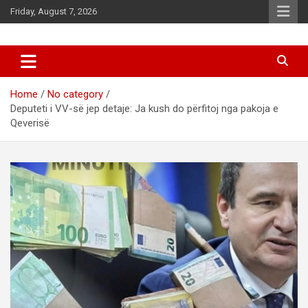
Skip
Friday, August 7, 2026
to
content
News
d7-news.com
Home
No category
Deputeti i VV-së jep detaje: Ja kush do përfitoj nga pakoja e
Qeverisë