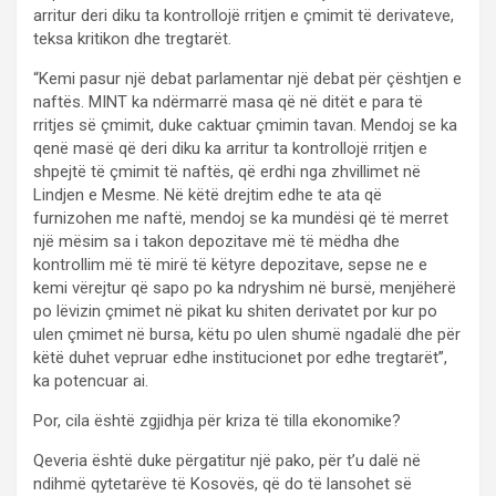
arritur deri diku ta kontrollojë rritjen e çmimit të derivateve,
teksa kritikon dhe tregtarët.
“Kemi pasur një debat parlamentar një debat për çështjen e
naftës. MINT ka ndërmarrë masa që në ditët e para të
rritjes së çmimit, duke caktuar çmimin tavan. Mendoj se ka
qenë masë që deri diku ka arritur ta kontrollojë rritjen e
shpejtë të çmimit të naftës, që erdhi nga zhvillimet në
Lindjen e Mesme. Në këtë drejtim edhe te ata që
furnizohen me naftë, mendoj se ka mundësi që të merret
një mësim sa i takon depozitave më të mëdha dhe
kontrollim më të mirë të këtyre depozitave, sepse ne e
kemi vërejtur që sapo po ka ndryshim në bursë, menjëherë
po lëvizin çmimet në pikat ku shiten derivatet por kur po
ulen çmimet në bursa, këtu po ulen shumë ngadalë dhe për
këtë duhet vepruar edhe institucionet por edhe tregtarët”,
ka potencuar ai.
Por, cila është zgjidhja për kriza të tilla ekonomike?
Qeveria është duke përgatitur një pako, për t’u dalë në
ndihmë qytetarëve të Kosovës, që do të lansohet së