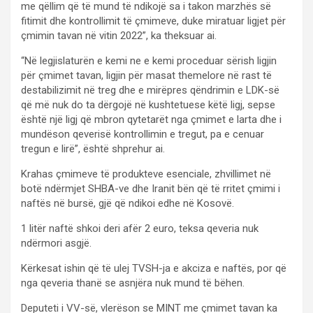
me qëllim që të mund të ndikojë sa i takon marzhës së
fitimit dhe kontrollimit të çmimeve, duke miratuar ligjet për
çmimin tavan në vitin 2022”, ka theksuar ai.
“Në legjislaturën e kemi ne e kemi proceduar sërish ligjin
për çmimet tavan, ligjin për masat themelore në rast të
destabilizimit në treg dhe e mirëpres qëndrimin e LDK-së
që më nuk do ta dërgojë në kushtetuese këtë ligj, sepse
është një ligj që mbron qytetarët nga çmimet e larta dhe i
mundëson qeverisë kontrollimin e tregut, pa e cenuar
tregun e lirë”, është shprehur ai.
Krahas çmimeve të produkteve esenciale, zhvillimet në
botë ndërmjet SHBA-ve dhe Iranit bën që të rritet çmimi i
naftës në bursë, gjë që ndikoi edhe në Kosovë.
1 litër naftë shkoi deri afër 2 euro, teksa qeveria nuk
ndërmori asgjë.
Kërkesat ishin që të ulej TVSH-ja e akciza e naftës, por që
nga qeveria thanë se asnjëra nuk mund të bëhen.
Deputeti i VV-së, vlerëson se MINT me çmimet tavan ka