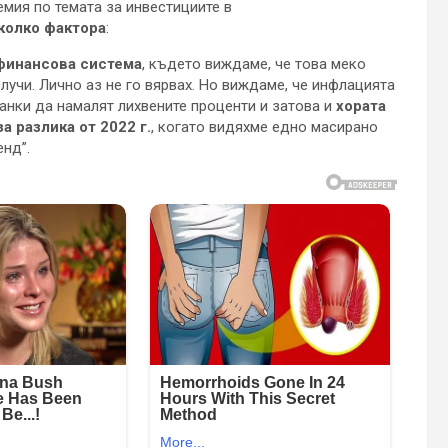
мия по темата за инвестициите в
колко фактора
:
 финансова система
, където виждаме, че това меко
учи. Лично аз не го вярвах. Но виждаме, че инфлацията
анки да намалят лихвените проценти и затова и
хората
а разлика от 2022 г.
, когато видяхме едно масирано
енд”.