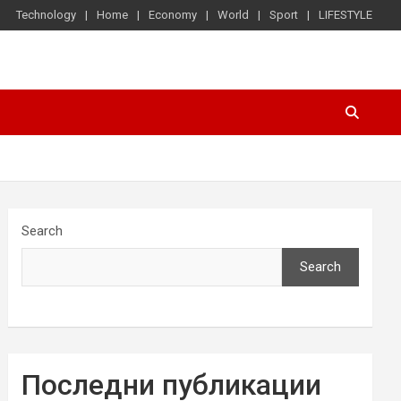
Technology
Home
Economy
World
Sport
LIFESTYLE
Search
Search
Последни публикации