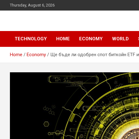
Skip
Thursday, August 6, 2026
to
content
News
d7-news.com
TECHNOLOGY
HOME
ECONOMY
WORLD
Home
Economy
Ще бъде ли одобрен спот биткойн ETF и 