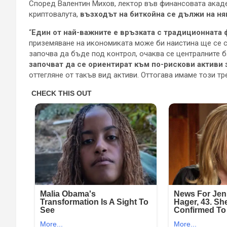
Според Валентин Михов, лектор във финансовата акаде
криптовалута,
възходът на биткойна се дължи на ня
“
Един от най-важните е връзката с традиционната
приземяване на икономиката може би наистина ще се сл
започва да бъде под контрол, очаква се централните б
започват да се ориентират към по-рискови активи з
оттегляне от такъв вид активи. Оттогава имаме този тр