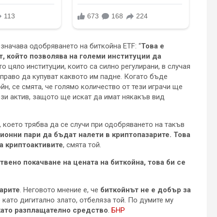
значава одобряването на биткойна ETF: “
Това е
, който позволява на големи институции да
о цяло институции, които са силно регулирани, в случая
право да купуват каквото им падне. Когато бъде
йн, се смята, че голямо количество от тези играчи ще
ози актив, защото ще искат да имат някакъв вид
 което трябва да се случи при одобряването на такъв
ионни пари да бъдат налети в криптопазарите. Това
а криптоактивите
, смята той.
твено покачване на цената на биткойна, това би се
парите
. Неговото мнение е, че
биткойнът не е добър за
о като дигитално злато, отбеляза той. По думите му
като разплащателно средство
.
БНР