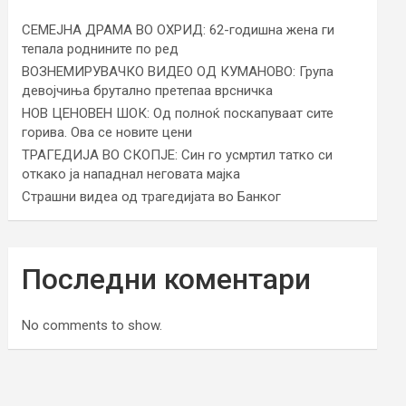
СЕМЕЈНА ДРАМА ВО ОХРИД: 62-годишна жена ги
тепала роднините по ред
ВОЗНЕМИРУВАЧКО ВИДЕО ОД КУМАНОВО: Група
девојчиња брутално претепаа врсничка
НОВ ЦЕНОВЕН ШОК: Од полноќ поскапуваат сите
горива. Ова се новите цени
ТРАГЕДИЈА ВО СКОПЈЕ: Син го усмртил татко си
откако ја нападнал неговата мајка
Страшни видеа од трагедијата во Банког
Последни коментари
No comments to show.