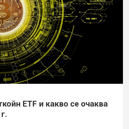
койн ETF и какво се очаква
г.