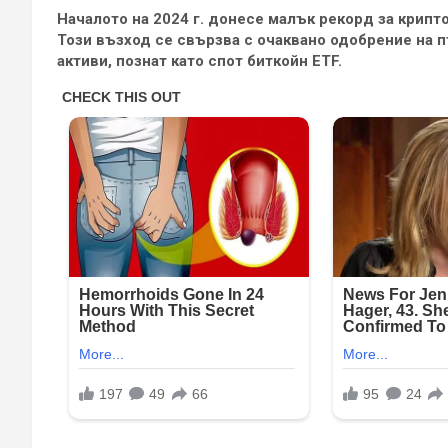
Началото на 2024 г. донесе малък рекорд за крипто
Този възход се свързва с очаквано одобрение на п
активи, познат като спот биткойн ETF.