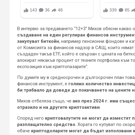
В интервю за предаването “12+3” Михов обясни какво о
създаване на един регулиран финансов инструмент
закупуват биткойн
, например пенсионни фондове и кат
от Комисията за финансов надзор в САЩ, които нямат 
създаден такъв ETF, който е свързан с цената на битко
алокират някакъв процент от техните портфолиа към т
експозиция към криптопазарите”.
По думите му в средносрочен и дългосрочен план това,
финансов инструмент, е
голямо количество инвестиц
би трябвало да доведе до покачването на цените н
Михов отбеляза също, че
ако през 2024 г. има същес
отразило и на другите криптоактиви
.
Според него
криптовалутите не могат да изместят 
разплащателно средство
. Хората го купуват по скор
обаче
криптодоларите могат да бъдат използвани 