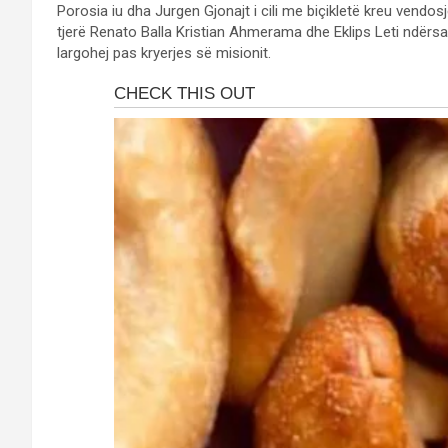
Porosia iu dha Jurgen Gjonajt i cili me biçikletë kreu vendosj
tjerë Renato Balla Kristian Ahmerama dhe Eklips Leti ndërsa
largohej pas kryerjes së misionit.