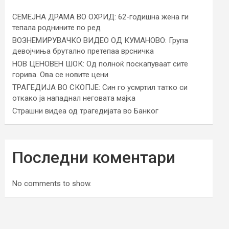
СЕМЕЈНА ДРАМА ВО ОХРИД: 62-годишна жена ги
тепала роднините по ред
ВОЗНЕМИРУВАЧКО ВИДЕО ОД КУМАНОВО: Група
девојчиња брутално претепаа врсничка
НОВ ЦЕНОВЕН ШОК: Од полноќ поскапуваат сите
горива. Ова се новите цени
ТРАГЕДИЈА ВО СКОПЈЕ: Син го усмртил татко си
откако ја нападнал неговата мајка
Страшни видеа од трагедијата во Банког
Последни коментари
No comments to show.