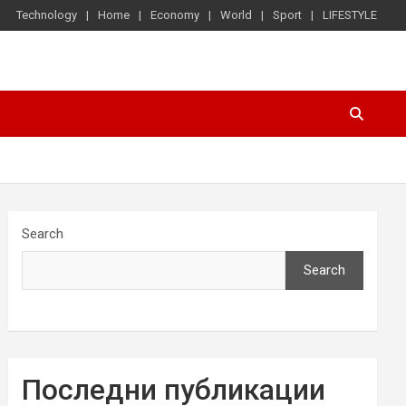
Technology
Home
Economy
World
Sport
LIFESTYLE
Search
Search
Последни публикации