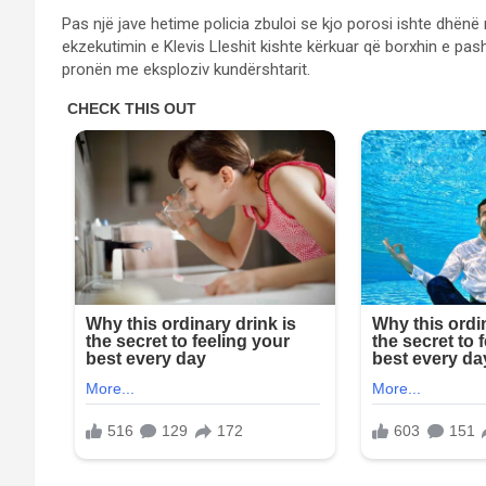
Pas një jave hetime policia zbuloi se kjo porosi ishte dhën
ekzekutimin e Klevis Lleshit kishte kërkuar që borxhin e pa
pronën me eksploziv kundërshtarit.