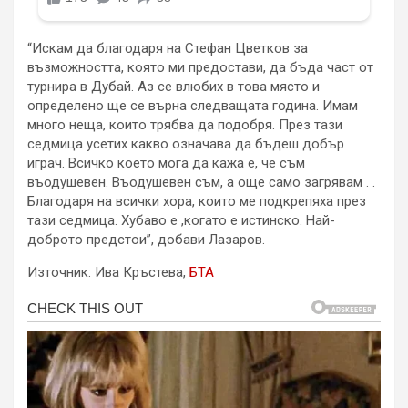
“Искам да благодаря на Стефан Цветков за
възможността, която ми предостави, да бъда част от
турнира в Дубай. Аз се влюбих в това място и
определено ще се върна следващата година. Имам
много неща, които трябва да подобря. През тази
седмица усетих какво означава да бъдеш добър
играч. Всичко което мога да кажа е, че съм
въодушевен. Въодушевен съм, а още само загрявам . .
Благодаря на всички хора, които ме подкрепяха през
тази седмица. Хубаво е ,когато е истинско. Най-
доброто предстои”, добави Лазаров.
Източник: Ива Кръстева,
БТА