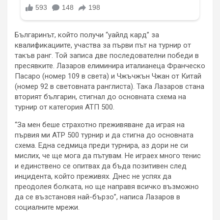
Българинът, който получи “уайлд кард” за
квалификациите, участва за първи път на турнир от
такъв ранг. Той записа две последователни победи в
пресявките. Лазаров елиминира италианеца Франческо
Пасаро (номер 109 в света) и Чжъчжън Чжан от Китай
(номер 92 в световната ранглиста). Така Лазаров стана
вторият българин, стигнал до основната схема на
турнир от категория АТП 500.
“За мен беше страхотно преживяване да играя на
първия ми ATP 500 турнир и да стигна до основната
схема. Една седмица преди турнира, аз дори не си
мислих, че ще мога да пътувам. Не играех много тенис
и единствено се опитвах да бъда позитивен след
инцидента, който преживях. Днес не успях да
преодолея болката, но ще направя всичко възможно
да се възстановя най-бързо”, написа Лазаров в
социалните мрежи.