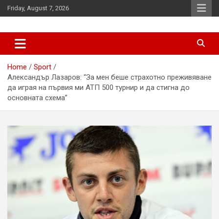
Skip
Friday, August 7, 2026
to
content
News
d7-news.com
Home
Sport
Александър Лазаров: “За мен беше страхотно преживяване
да играя на първия ми АТП 500 турнир и да стигна до
основната схема”