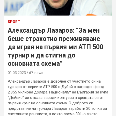
SPORT
Александър Лазаров: “За мен
беше страхотно преживяване
да играя на първия ми АТП 500
турнир и да стигна до
основната схема”
01.03.2023
d7-news
Александър Лазаров е доволен от участието си на
турнира от сериите ATP 500 в Дубай с награден фонд
2,855 милиона долара. Националът на България за купа
“Дейвис” се отказа заради контузия в срещата си от
първия кръг на основната схема. С доброто си
представяне на турнира Лазаров заработи 20 точки за
световната ранглиста, в която заема 301-о място.