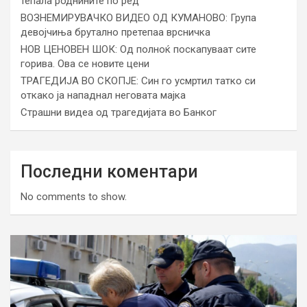
тепала роднините по ред
ВОЗНЕМИРУВАЧКО ВИДЕО ОД КУМАНОВО: Група
девојчиња брутално претепаа врсничка
НОВ ЦЕНОВЕН ШОК: Од полноќ поскапуваат сите
горива. Ова се новите цени
ТРАГЕДИЈА ВО СКОПЈЕ: Син го усмртил татко си
откако ја нападнал неговата мајка
Страшни видеа од трагедијата во Банког
Последни коментари
No comments to show.