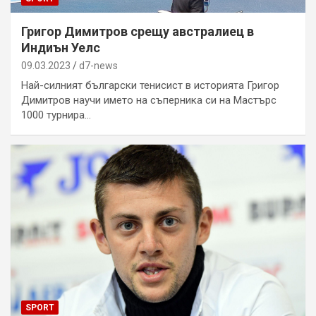
Григор Димитров срещу австралиец в
Индиън Уелс
09.03.2023
d7-news
Най-силният български тенисист в историята Григор
Димитров научи името на съперника си на Мастърс
1000 турнира…
SPORT