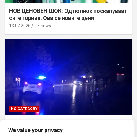
НОВ ЦЕНОВЕН ШОК: Од полноќ поскапуваат
сите горива. Ова се новите цени
13.07.2026
d7-news
NO CATEGORY
ТРАГЕДИЈА ВО СКОПЈЕ: Син го усмртил
We value your privacy
татко си откако ја нападнал неговата мајка