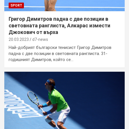
SPORT
Григор Димитров падна с две позиции в
световната ранглиста, Алкарас измести
Джокович от върха
20.03.2023
d7-news
Най-добрият български тенисист Григор Димитров
падна с две позиции в световната ранглиста. 31-
годишният Димитров, който се…