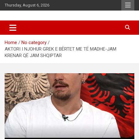
Skip
Thursday, August 6, 2026
to
content
News
d7-news.com
Home
No category
AKTORI I NJOHUR GREK E BËRTET ME TË MADHE-JAM
KRENAR QË JAM SHQIPTAR