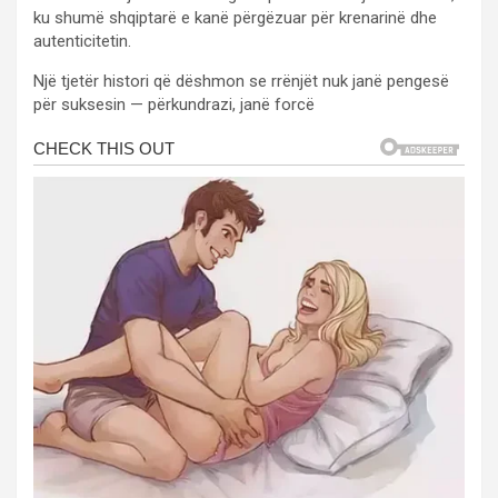
ku shumë shqiptarë e kanë përgëzuar për krenarinë dhe
autenticitetin.
Një tjetër histori që dëshmon se rrënjët nuk janë pengesë
për suksesin — përkundrazi, janë forcë