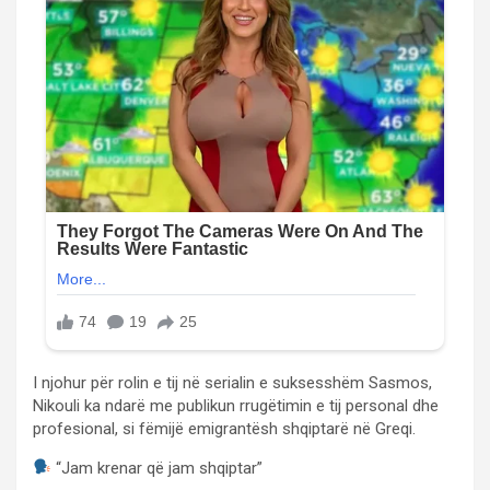
I njohur për rolin e tij në serialin e suksesshëm Sasmos,
Nikouli ka ndarë me publikun rrugëtimin e tij personal dhe
profesional, si fëmijë emigrantësh shqiptarë në Greqi.
“Jam krenar që jam shqiptar”