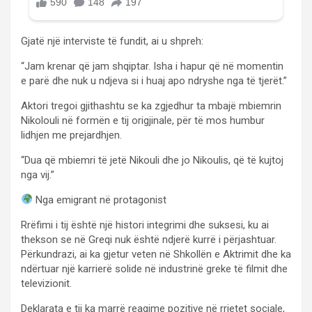
Gjatë një interviste të fundit, ai u shpreh:
“Jam krenar që jam shqiptar. Isha i hapur që në momentin
e parë dhe nuk u ndjeva si i huaj apo ndryshe nga të tjerët.”
Aktori tregoi gjithashtu se ka zgjedhur ta mbajë mbiemrin
Nikolouli në formën e tij origjinale, për të mos humbur
lidhjen me prejardhjen.
“Dua që mbiemri të jetë Nikouli dhe jo Nikoulis, që të kujtoj
nga vij.”
Nga emigrant në protagonist
Rrëfimi i tij është një histori integrimi dhe suksesi, ku ai
thekson se në Greqi nuk është ndjerë kurrë i përjashtuar.
Përkundrazi, ai ka gjetur veten në Shkollën e Aktrimit dhe ka
ndërtuar një karrierë solide në industrinë greke të filmit dhe
televizionit.
Deklarata e tij ka marrë reagime pozitive në rrjetet sociale,