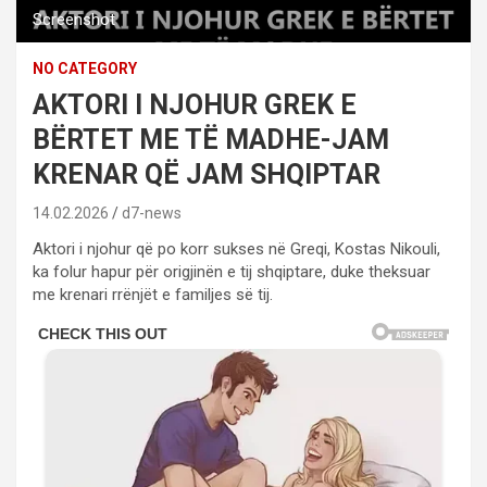
Screenshot
NO CATEGORY
AKTORI I NJOHUR GREK E
BËRTET ME TË MADHE-JAM
KRENAR QË JAM SHQIPTAR
14.02.2026
d7-news
Aktori i njohur që po korr sukses në Greqi, Kostas Nikouli,
ka folur hapur për origjinën e tij shqiptare, duke theksuar
me krenari rrënjët e familjes së tij.