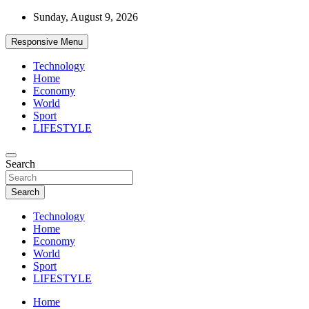
Skip
Sunday, August 9, 2026
to
content
Responsive Menu
Technology
Home
Economy
World
Sport
LIFESTYLE
News
Search
d7-news.com
Search
Technology
Home
Economy
World
Sport
LIFESTYLE
Home