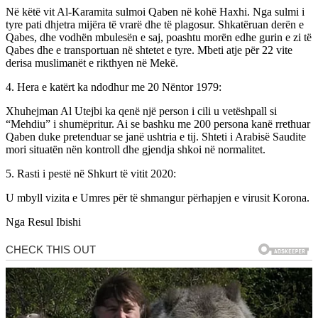
Në këtë vit Al-Karamita sulmoi Qaben në kohë Haxhi. Nga sulmi i
tyre pati dhjetra mijëra të vrarë dhe të plagosur. Shkatëruan derën e
Qabes, dhe vodhën mbulesën e saj, poashtu morën edhe gurin e zi të
Qabes dhe e transportuan në shtetet e tyre. Mbeti atje për 22 vite
derisa muslimanët e rikthyen në Mekë.
4. Hera e katërt ka ndodhur me 20 Nëntor 1979:
Xhuhejman Al Utejbi ka qenë një person i cili u vetëshpall si
“Mehdiu” i shumëpritur. Ai se bashku me 200 persona kanë rrethuar
Qaben duke pretenduar se janë ushtria e tij. Shteti i Arabisë Saudite
mori situatën nën kontroll dhe gjendja shkoi në normalitet.
5. Rasti i pestë në Shkurt të vitit 2020:
U mbyll vizita e Umres për të shmangur përhapjen e virusit Korona.
Nga Resul Ibishi