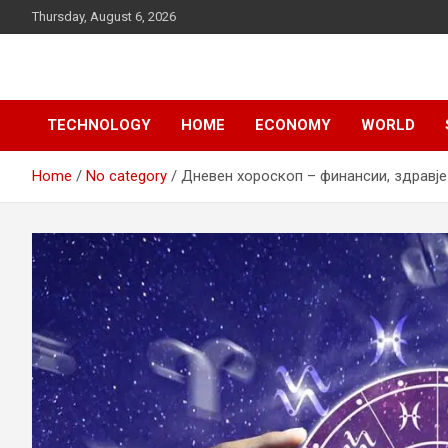
Skip
Thursday, August 6, 2026
to
content
News
d7-news.com
TECHNOLOGY
HOME
ECONOMY
WORLD
Home
No category
Дневен хороскоп – финансии, здравје