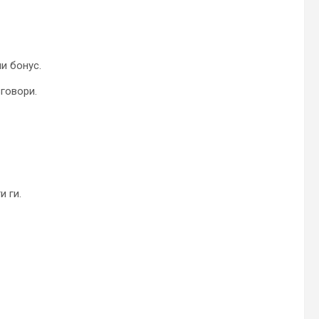
и бонус.
зговори.
 ги.