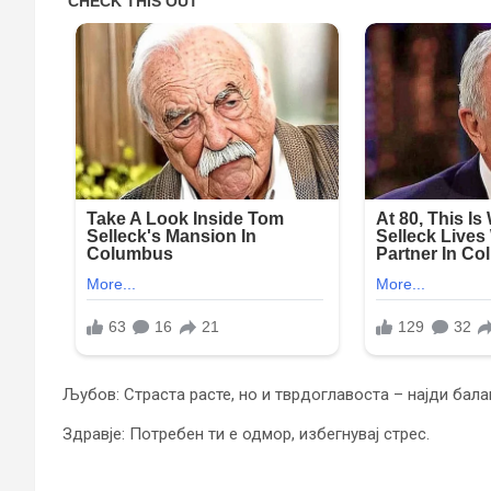
Љубов: Страста расте, но и тврдоглавоста – најди бала
Здравје: Потребен ти е одмор, избегнувај стрес.