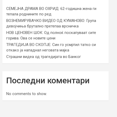
СЕМЕЈНА ДРАМА ВО ОХРИД: 62-годишна жена ги
тепала роднините по ред
ВОЗНЕМИРУВАЧКО ВИДЕО ОД КУМАНОВО: Група
девојчиња брутално претепаа врсничка
НОВ ЦЕНОВЕН ШОК: Од полноќ поскапуваат сите
горива. Ова се новите цени
ТРАГЕДИЈА ВО СКОПЈЕ: Син го усмртил татко си
откако ја нападнал неговата мајка
Страшни видеа од трагедијата во Банког
Последни коментари
No comments to show.