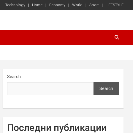
Technology
Home
Economy
World
Sport
LIFESTYLE
Search
Search
Последни публикации