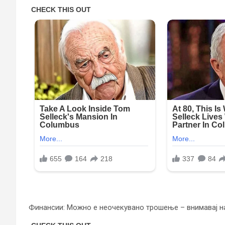
Финансии: Можно е неочекувано трошење – внимавај н