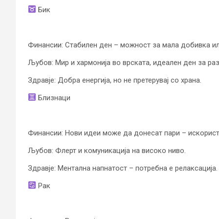
Бик
Финансии: Стабилен ден – можност за мала добивка ил
Љубов: Мир и хармонија во врската, идеален ден за ра
Здравје: Добра енергија, но не претерувај со храна.
Близнаци
Финансии: Нови идеи може да донесат пари – искористи
Љубов: Флерт и комуникација на високо ниво.
Здравје: Ментална напнатост – потребна е релаксација.
Рак