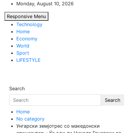
Skip
Monday, August 10, 2026
to
Responsive Menu
content
Technology
Home
Economy
World
Sport
LIFESTYLE
d7-news.com
News
Search
Search
Home
No category
Унгарски земјотрес со македонски