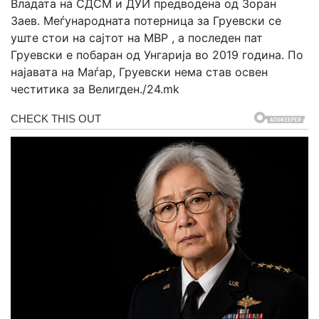
Владата на СДСМ и ДУИ предводена од Зоран
Заев. Меѓународната потерница за Груевски се
уште стои на сајтот на МВР , а последен пат
Груевски е побаран од Унгарија во 2019 година. По
најавата на Маѓар, Груевски нема став освен
честитика за Велигден./24.mk