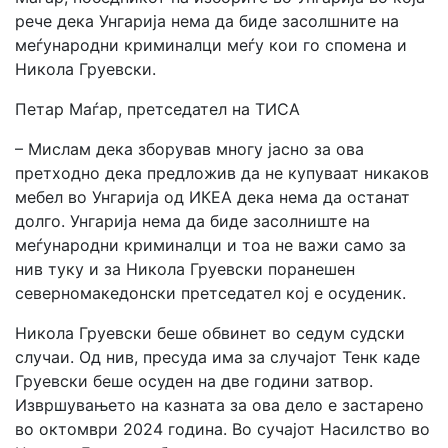
рече дека Унгарија нема да биде засолшните на
меѓународни криминалци меѓу кои го спомена и
Никола Груевски.
Петар Маѓар, претседател на ТИСА
– Мислам дека зборував многу јасно за ова
претходно дека предложив да не купуваат никаков
мебел во Унгарија од ИКЕА дека нема да останат
долго. Унгарија нема да биде засолниште на
меѓународни криминалци и тоа не важи само за
нив туку и за Никола Груевски поранешен
северномакедонски претседател кој е осуденик.
Никола Груевски беше обвинет во седум судски
случаи. Од нив, пресуда има за случајот Тенк каде
Груевски беше осуден на две години затвор.
Извршувањето на казната за ова дело е застарено
во октомври 2024 година. Во сучајот Насилство во