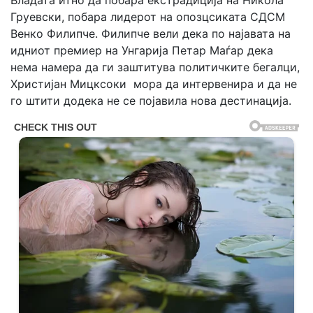
Владата итно да побара екстрадиција на Никола
Груевски, побара лидерот на опозцсиката СДСМ
Венко Филипче. Филипче вели дека по најавата на
идниот премиер на Унгарија Петар Маѓар дека
нема намера да ги заштитува политичките бегалци,
Христијан Мицксоки мора да интервенира и да не
го штити додека не се појавила нова дестинација.