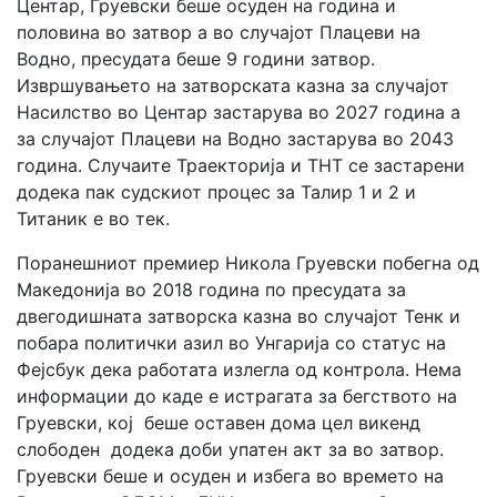
Центар, Груевски беше осуден на година и
половина во затвор а во случајот Плацеви на
Водно, пресудата беше 9 години затвор.
Извршувањето на затворската казна за случајот
Насилство во Центар застарува во 2027 година а
за случајот Плацеви на Водно застарува во 2043
година. Случаите Траекторија и ТНТ се застарени
додека пак судскиот процес за Талир 1 и 2 и
Титаник е во тек.
Поранешниот премиер Никола Груевски побегна од
Македонија во 2018 година по пресудата за
двегодишната затворска казна во случајот Тенк и
побара политички азил во Унгарија со статус на
Фејсбук дека работата излегла од контрола. Нема
информации до каде е истрагата за бегството на
Груевски, кој беше оставен дома цел викенд
слободен додека доби упатен акт за во затвор.
Груевски беше и осуден и избега во времето на