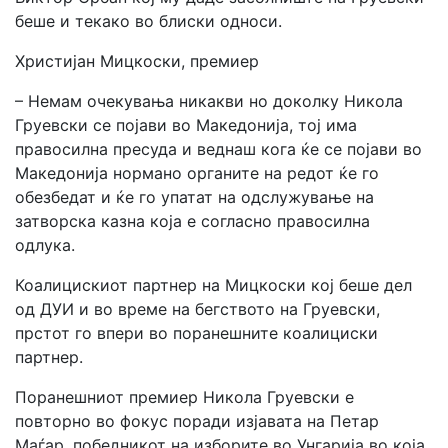
беше и текако во блиски односи.
Христијан Мицкоски, премиер
– Немам очекувања никакви но доколку Никола
Груевски се појави во Македонија, тој има
правосилна пресуда и веднаш кога ќе се појави во
Македонија нормано органите на редот ќе го
обезбедат и ќе го упатат на одслужување на
затворска казна која е согласно правосилна
одлука.
Коалицискиот партнер на Мицкоски кој беше дел
од ДУИ и во време на бегството на Груевски,
прстот го впери во поранешните коалициски
партнер.
Поранешниот премиер Никола Груевски е
повторно во фокус поради изјавата на Петар
Маѓар, победникот на изборите во Унгарија во која