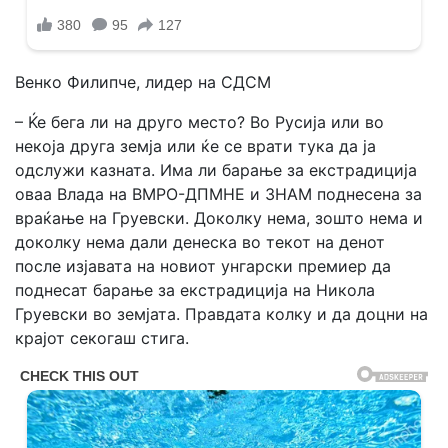
Венко Филипче, лидер на СДСМ
– Ќе бега ли на друго место? Во Русија или во
некоја друга земја или ќе се врати тука да ја
одслужи казната. Има ли барање за екстрадиција
оваа Влада на ВМРО-ДПМНЕ и ЗНАМ поднесена за
враќање на Груевски. Доколку нема, зошто нема и
доколку нема дали денеска во текот на денот
после изјавата на новиот унгарски премиер да
поднесат барање за екстрадиција на Никола
Груевски во земјата. Правдата колку и да доцни на
крајот секогаш стига.