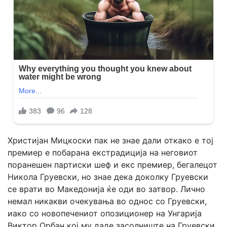
Христијан Мицкоски пак не знае дали откако е тој
премиер е побарана екстрадиција на неговиот
поранешен партиски шеф и екс премиер, бегалецот
Никола Груевски, но знае дека доколку Груевски
се врати во Македонија ќе оди во затвор. Лично
немал никакви очекувања во однос со Груевски,
иако со новопечениот опозиционер на Унгарија
Виктор Орбан кој му даде засолниште на Груевски