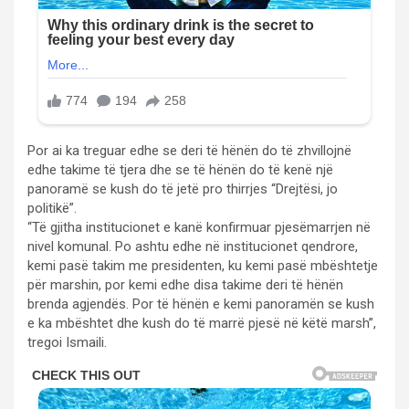
Por ai ka treguar edhe se deri të hënën do të zhvillojnë
edhe takime të tjera dhe se të hënën do të kenë një
panoramë se kush do të jetë pro thirrjes “Drejtësi, jo
politikë”.
“Të gjitha institucionet e kanë konfirmuar pjesëmarrjen në
nivel komunal. Po ashtu edhe në institucionet qendrore,
kemi pasë takim me presidenten, ku kemi pasë mbështetje
për marshin, por kemi edhe disa takime deri të hënën
brenda agjendës. Por të hënën e kemi panoramën se kush
e ka mbështet dhe kush do të marrë pjesë në këtë marsh”,
tregoi Ismaili.