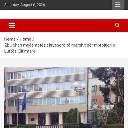
Skip
Saturday, August 8, 2026
to
content
News
d7-news.com
Home
Home
Zbulohen mbështetësit kryesorë të marshit për mbrojtjen e
Luftës Çlirimtare