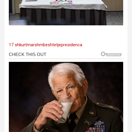
17 shkurt
marsh
mbeshtetje
presidenca