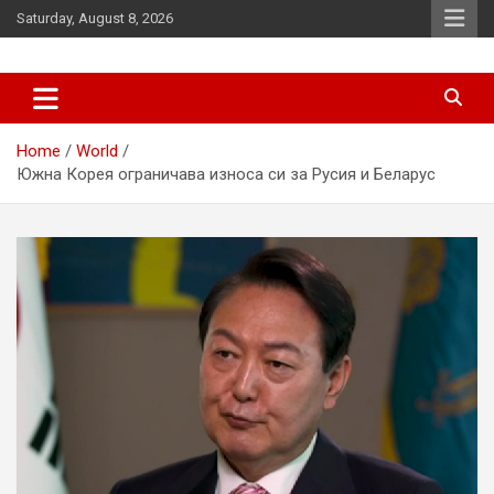
Skip
Saturday, August 8, 2026
to
content
News
d7-news.com
Home
World
Южна Корея ограничава износа си за Русия и Беларус