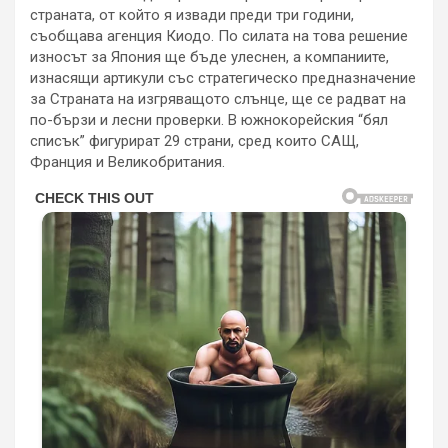
страната, от който я извади преди три години,
съобщава агенция Киодо. По силата на това решение
износът за Япония ще бъде улеснен, а компаниите,
изнасящи артикули със стратегическо предназначение
за Страната на изгряващото слънце, ще се радват на
по-бързи и лесни проверки. В южнокорейския “бял
списък” фигурират 29 страни, сред които САЩ,
Франция и Великобритания.