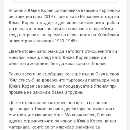
Япония и Южна Корея си наложиха взаимно търговски
рестрикции през 2019 г., след като Върховният съд на
Южна Корея отсъди, че две японски компании трябва
да изплатят компенсации за ползването на робски
труд в страната по време на окупацията на Корейския
полуостров в периода 1910-1945 г.
Двете страни започнаха да затоплят отношенията си
миналия месец, след като Южна Корея реши да
обезщети жертвите, без да иска това от Япония.
Токио засега не съобщава кога ще върне Сеул в своя
“бял списък” на доверените търговски партньори, но в
Южна Корея са наясно, че процедурата в Япония при
промяна на закони е бавна и трудна.
Двете страни започват днес нов кръг търговски
преговори в Токио на ниво директори на дирекции в
съответните министерства. Миналия месец Япония
вдигна ограниченията за износ в Южна Корея на три
материала, които са от ключово значение за