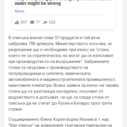
В списъка влизат нови 57 продукти и той вече
наброява 798 артикула. Министерството посочва, че
разрешение ще е необходимо при износ на “стоки,
които не са стратегически, но могат да се използват
при производството на въоръжение”. Забранените
стоки са свързани с производството на
полупроводници и сателити, химическата,
автомобилната и машиностроителната промишленост,
квантовите компютри. Всяка заявка за износ на такива
стоки ще се разглежда поотделно, посочват от
ведомството и допълват, че ще се следи стоки от
списъка да не стигат до Русия и Беларус през трети
страни.
Същевременно Южна Корея върна Япония в т. нар.
“бял списък” на доверените търговски партньори на