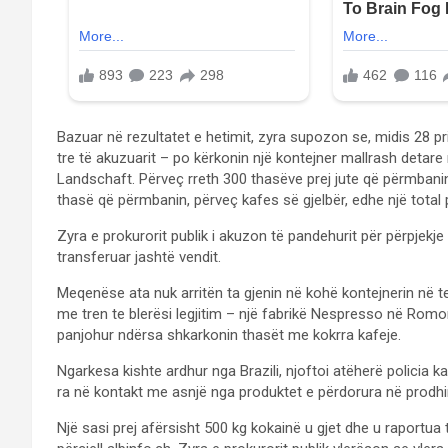
Bazuar në rezultatet e hetimit, zyra supozon se, midis 28 pr
tre të akuzuarit – po kërkonin një kontejner mallrash detare
Landschaft. Përveç rreth 300 thasëve prej jute që përmbanin 
thasë që përmbanin, përveç kafes së gjelbër, edhe një total p
Zyra e prokurorit publik i akuzon të pandehurit për përpjekje
transferuar jashtë vendit.
Meqenëse ata nuk arritën ta gjenin në kohë kontejnerin në t
me tren te blerësi legjitim – një fabrikë Nespresso në Romo
panjohur ndërsa shkarkonin thasët me kokrra kafeje.
Ngarkesa kishte ardhur nga Brazili, njoftoi atëherë policia k
ra në kontakt me asnjë nga produktet e përdorura në prodhim”
Një sasi prej afërsisht 500 kg kokainë u gjet dhe u raportua