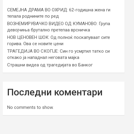
СЕМЕЈНА ДРАМА ВО ОХРИД: 62-годишна жена ги
тепала роднините по ред
ВОЗНЕМИРУВАЧКО ВИДЕО ОД КУМАНОВО: Група
девојчиња брутално претепаа врсничка
НОВ ЦЕНОВЕН ШОК: Од полноќ поскапуваат сите
горива. Ова се новите цени
ТРАГЕДИЈА ВО СКОПЈЕ: Син го усмртил татко си
откако ја нападнал неговата мајка
Страшни видеа од трагедијата во Банког
Последни коментари
No comments to show.