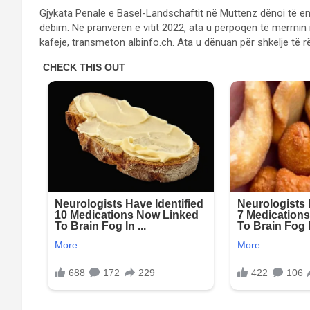
Gjykata Penale e Basel-Landschaftit në Muttenz dënoi të enj
dëbim. Në pranverën e vitit 2022, ata u përpoqën të merrni
kafeje, transmeton albinfo.ch. Ata u dënuan për shkelje të rë