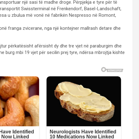
ansportuar një sasi të madhe droge. Përpjekja e tyre për të
transportit Swissterminal në Frenkendorf, Basel-Landschaft,
rkesa u zbulua më vonë në fabrikën Nespresso në Romont,
ionë franga zvicerane, nga një kontejner mallrash detare dhe
jtur përkatësisht afërsisht dy dhe tre vjet në paraburgim dhe
burg mbi 19 vjet për secilin prej tyre, ndërsa mbrojtja kishte