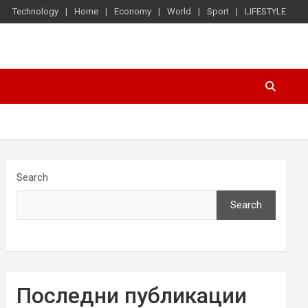
Technology
Home
Economy
World
Sport
LIFESTYLE
Search
Search
Последни публикации