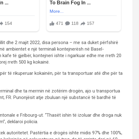
illit dhe 2 majit 2022, disa persona – me sa duket përfshirë
 në ambientet e një terminali kontejnerësh në Basel-
kafe të gjelbër, kontejneri ishte i ngarkuar edhe me rreth 20
rej rreth 500 kg kokainë.
 për të rikuperuar kokainën, për ta transportuar atë dhe për ta
erminal dhe ta merrnin në zotërim drogën, ajo u transportua
nt, FR. Punonjësit atje zbuluan një substancë të bardhë të
antonale e Fribourg-ut. “Thasët ishin të izoluar dhe droga nuk
, deklaroi policia.
 tek autoritetet. Pastërtia e drogës ishte midis 97% dhe 100%,