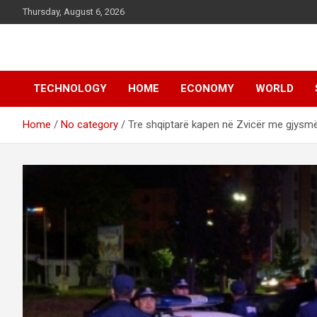
Skip
Thursday, August 6, 2026
to
content
News
d7-news.com
TECHNOLOGY
HOME
ECONOMY
WORLD
Home
No category
Tre shqiptarë kapen në Zvicër me gjysmë