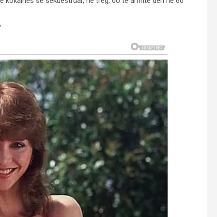
a e kokainës së sekuestruar, në treg, do të arrinte deri në 60
/