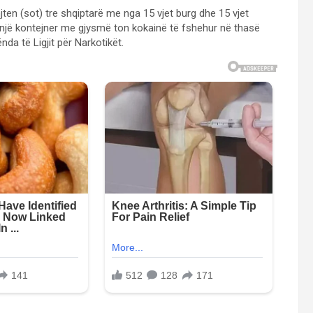
ten (sot) tre shqiptarë me nga 15 vjet burg dhe 15 vjet
n një kontejner me gjysmë ton kokainë të fshehur në thasë
nda të Ligjit për Narkotikët.