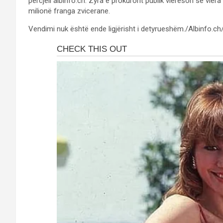
përcjell albinfo.ch. Zyra e prokurorit publik vlerëson se vler
milionë franga zvicerane.
Vendimi nuk është ende ligjërisht i detyrueshëm./Albinfo.ch