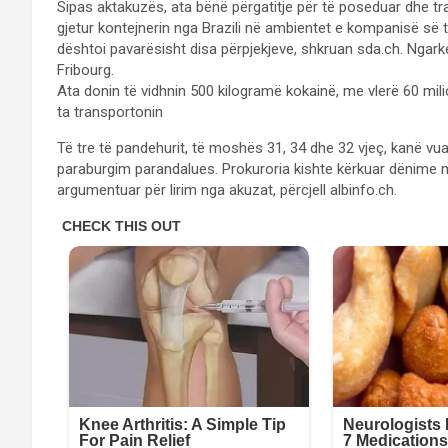
Sipas aktakuzës, ata bënë përgatitje për të poseduar dhe tr
gjetur kontejnerin nga Brazili në ambientet e kompanisë së 
dështoi pavarësisht disa përpjekjeve, shkruan sda.ch. Nga
Fribourg.
Ata donin të vidhnin 500 kilogramë kokainë, me vlerë 60 mil
ta transportonin
Të tre të pandehurit, të moshës 31, 34 dhe 32 vjeç, kanë vua
paraburgim parandalues. Prokuroria kishte kërkuar dënime me 
argumentuar për lirim nga akuzat, përcjell albinfo.ch.