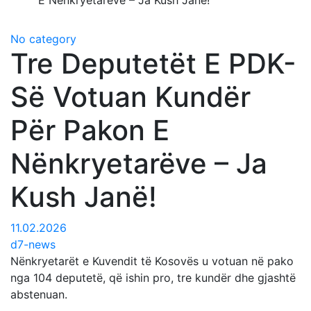
E Nënkryetarëve – Ja Kush Janë!
No category
Tre Deputetët E PDK-
Së Votuan Kundër
Për Pakon E
Nënkryetarëve – Ja
Kush Janë!
11.02.2026
d7-news
Nënkryetarët e Kuvendit të Kosovës u votuan në pako
nga 104 deputetë, që ishin pro, tre kundër dhe gjashtë
abstenuan.