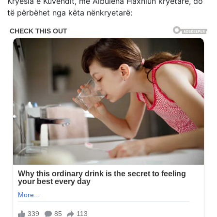
Kryesia e Kuvendit, me Albulena Haxhiun kryetare, do
të përbëhet nga këta nënkryetarë: