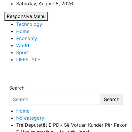
Skip
Saturday, August 8, 2026
to
Responsive Menu
content
Technology
Home
Economy
World
Sport
LIFESTYLE
d7-news.com
News
Search
Search
Home
No category
Tre Deputetët E PDK-Së Votuan Kundër Për Pakon