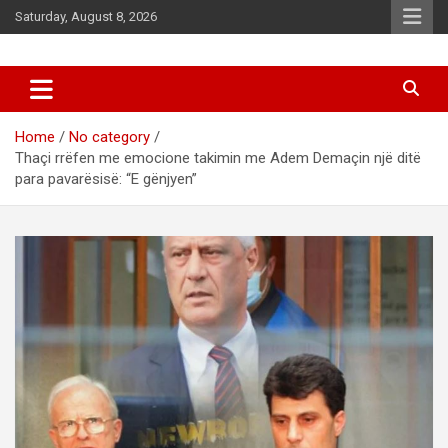
Skip
Saturday, August 8, 2026
to
content
News
d7-news.com
Home
No category
Thaçi rrëfen me emocione takimin me Adem Demaçin një ditë
para pavarësisë: “E gënjyen”