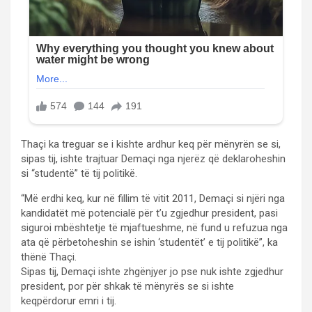
Thaçi ka treguar se i kishte ardhur keq për mënyrën se si,
sipas tij, ishte trajtuar Demaçi nga njerëz që deklaroheshin
si “studentë” të tij politikë.
“Më erdhi keq, kur në fillim të vitit 2011, Demaçi si njëri nga
kandidatët më potencialë për t’u zgjedhur president, pasi
siguroi mbështetje të mjaftueshme, në fund u refuzua nga
ata që përbetoheshin se ishin ‘studentët’ e tij politikë”, ka
thënë Thaçi.
Sipas tij, Demaçi ishte zhgënjyer jo pse nuk ishte zgjedhur
president, por për shkak të mënyrës se si ishte
keqpërdorur emri i tij.