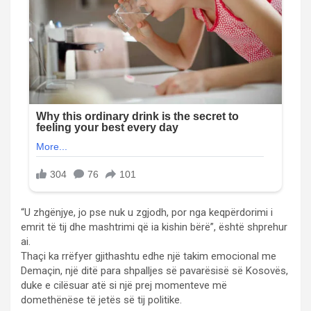
“U zhgënjye, jo pse nuk u zgjodh, por nga keqpërdorimi i
emrit të tij dhe mashtrimi që ia kishin bërë”, është shprehur
ai.
Thaçi ka rrëfyer gjithashtu edhe një takim emocional me
Demaçin, një ditë para shpalljes së pavarësisë së Kosovës,
duke e cilësuar atë si një prej momenteve më
domethënëse të jetës së tij politike.