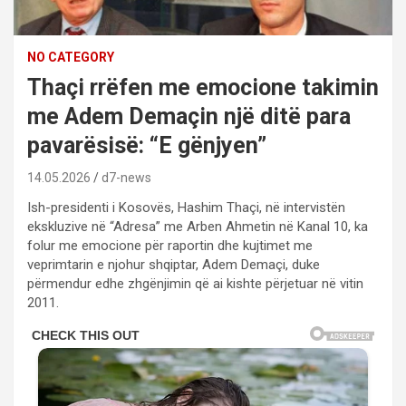
NO CATEGORY
Thaçi rrëfen me emocione takimin
me Adem Demaçin një ditë para
pavarësisë: “E gënjyen”
14.05.2026
d7-news
Ish-presidenti i Kosovës, Hashim Thaçi, në intervistën
ekskluzive në “Adresa” me Arben Ahmetin në Kanal 10, ka
folur me emocione për raportin dhe kujtimet me
veprimtarin e njohur shqiptar, Adem Demaçi, duke
përmendur edhe zhgënjimin që ai kishte përjetuar në vitin
2011.