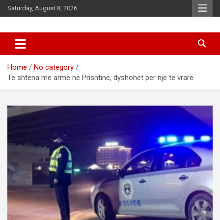
Skip
Saturday, August 8, 2026
to
content
News
d7-news.com
Home
No category
Të shtëna me armë në Prishtinë, dyshohet për një të vrarë