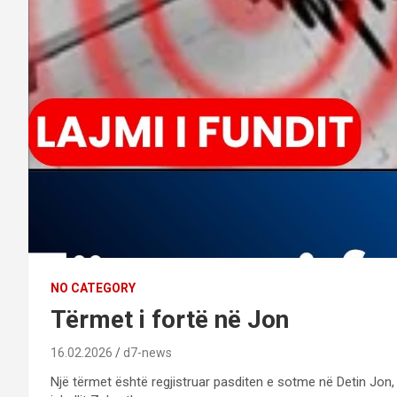
NO CATEGORY
Tërmet i fortë në Jon
16.02.2026
d7-news
Një tërmet është regjistruar pasditen e sotme në Detin Jon, 