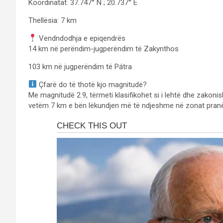
Koordinatat: 37.747° N ; 20.737° E
Thellësia: 7 km
Vendndodhja e epiqendrës
14 km në perëndim-jugperëndim të Zakynthos
103 km në jugperëndim të Pátra
Çfarë do të thotë kjo magnitudë?
Me magnitudë 2.9, tërmeti klasifikohet si i lehtë dhe zakoni
vetëm 7 km e bën lëkundjen më të ndjeshme në zonat pranë