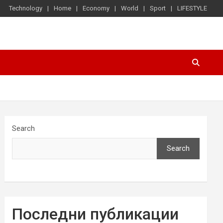
Technology
Home
Economy
World
Sport
LIFESTYLE
Search
Search
Последни публикации