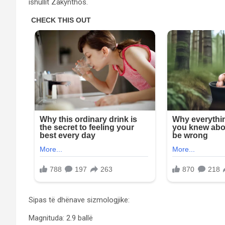
ishullit Zakynthos.
Sipas të dhënave sizmologjike:
Magnituda: 2.9 ballë