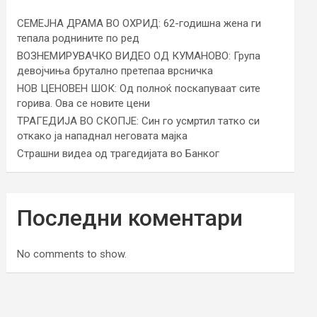
СЕМЕЈНА ДРАМА ВО ОХРИД: 62-годишна жена ги
тепала роднините по ред
ВОЗНЕМИРУВАЧКО ВИДЕО ОД КУМАНОВО: Група
девојчиња брутално претепаа врсничка
НОВ ЦЕНОВЕН ШОК: Од полноќ поскапуваат сите
горива. Ова се новите цени
ТРАГЕДИЈА ВО СКОПЈЕ: Син го усмртил татко си
откако ја нападнал неговата мајка
Страшни видеа од трагедијата во Банког
Последни коментари
No comments to show.