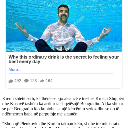
Kreu i shtetit serb, ka thënë se kjo aleancë e treshes Kroaci-Shqipëri
dhe Kosovë tashëm ka arritur ta shqetësojë Beogradin. Ai ka shtuar
se për Beogradin kjo kuptohet si një kërcënim serioz dhe se do të
ndërmerren hapa në përputhje me sitautën.
“Shoh që Plenkovic dhe Kurti u takuan këtu, si dhe tre ministrat e