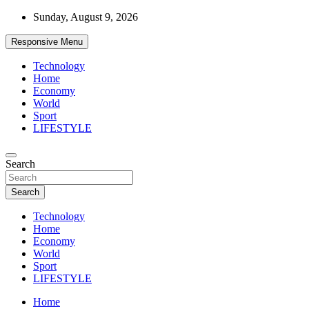
Skip
Sunday, August 9, 2026
to
content
Responsive Menu
Technology
Home
Economy
World
Sport
LIFESTYLE
News
Search
d7-news.com
Search
Technology
Home
Economy
World
Sport
LIFESTYLE
Home