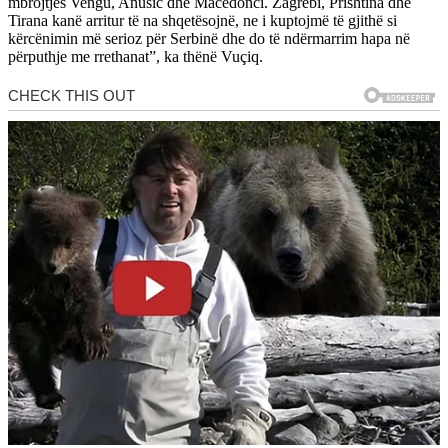
mbrojtjes Vengu, Anušić dhe Macedonci. Zagrebi, Prishtina dhe
Tirana kanë arritur të na shqetësojnë, ne i kuptojmë të gjithë si
kërcënimin më serioz për Serbinë dhe do të ndërmarrim hapa në
përputhje me rrethanat”, ka thënë Vuçiq.