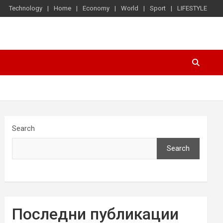
Technology
Home
Economy
World
Sport
LIFESTYLE
Search
Search
Последни публикации