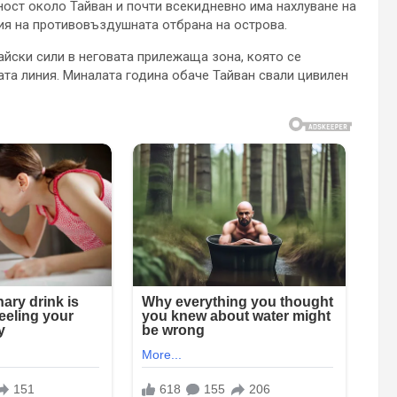
ност около Тайван и почти всекидневно има нахлуване на
ия на противовъздушната отбрана на острова.
айски сили в неговата прилежаща зона, която се
вата линия. Миналата година обаче Тайван свали цивилен