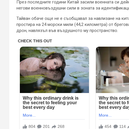
През последните години Китай засили военната си дей
негови военновъздушни сили в зоната за идентификац
Тайван обаче още не е съобщавал за навлизане на кит
простира на 24 морски мили (44,2 километра) от брего
дрон, навлязъл във въздушното му пространство.