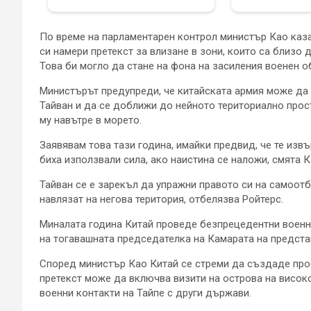
По време на парламентарен контрол министър Као каз
си намери претекст за влизане в зони, които са близо
Това би могло да стане на фона на засиления военен 
Министърът предупреди, че китайската армия може да
Тайван и да се доближи до нейното териториално прос
му навътре в морето.
Заявявам това тази година, имайки предвид, че те изв
биха използвали сила, ако наистина се наложи, смята К
Тайван се е зарекъл да упражни правото си на самоот
навлязат на негова територия, отбелязва Ройтерс.
Миналата година Китай проведе безпрецедентни военни
на тогавашната председателка на Камарата на предст
Според министър Као Китай се стреми да създаде проб
претекст може да включва визити на острова на висок
военни контакти на Тайпе с други държави.