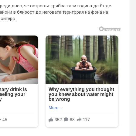
реди днес, че островът трябва тази година да бъде
райони в близост до неговата територия на фона на
ойтерс.