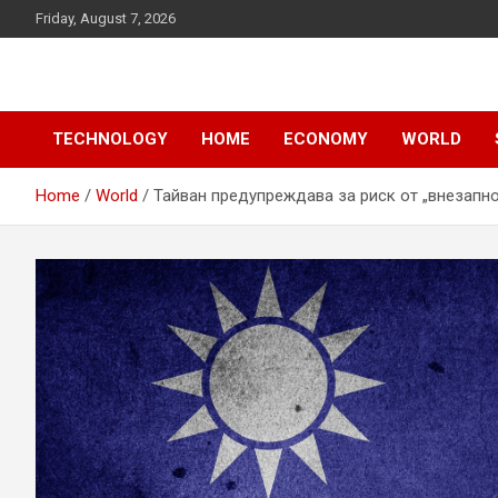
Skip
Friday, August 7, 2026
to
content
News
d7-news.com
TECHNOLOGY
HOME
ECONOMY
WORLD
Home
World
Тайван предупреждава за риск от „внезапно