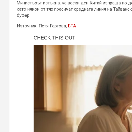
Министърът изтъкна, че всеки ден Китай изпраща по д
като някои от тях пресичат средната линия на Тайванс
буфер.
Източник: Петя Гергова,
БТА