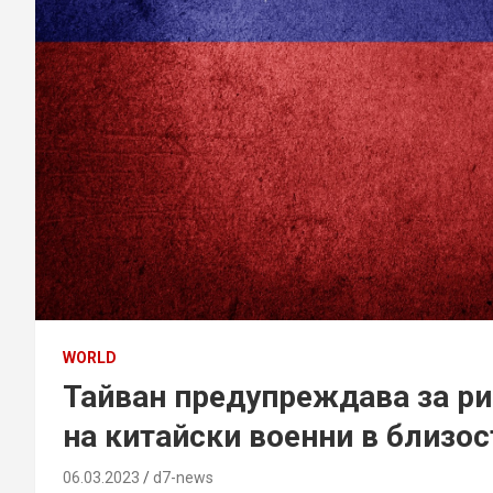
WORLD
Тайван предупреждава за ри
на китайски военни в близос
06.03.2023
d7-news