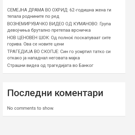
СЕМЕЈНА ДРАМА ВО ОХРИД: 62-годишна жена ги
тепала роднините по ред
ВОЗНЕМИРУВАЧКО ВИДЕО ОД КУМАНОВО: Група
девојчиња брутално претепаа врсничка
НОВ ЦЕНОВЕН ШОК: Од полноќ поскапуваат сите
горива. Ова се новите цени
ТРАГЕДИЈА ВО СКОПЈЕ: Син го усмртил татко си
откако ја нападнал неговата мајка
Страшни видеа од трагедијата во Банког
Последни коментари
No comments to show.