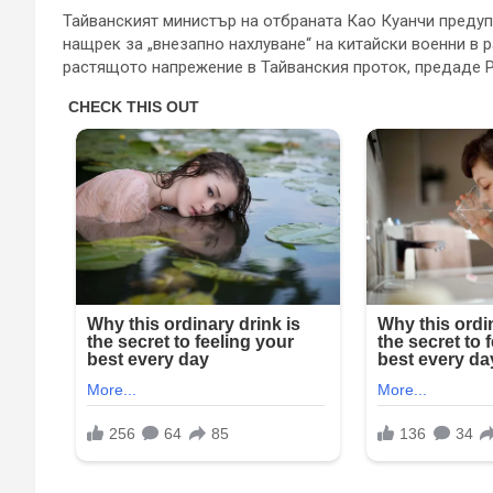
Тайванският министър на отбраната Као Куанчи предуп
нащрек за „внезапно нахлуване“ на китайски военни в 
растящото напрежение в Тайванския проток, предаде Р