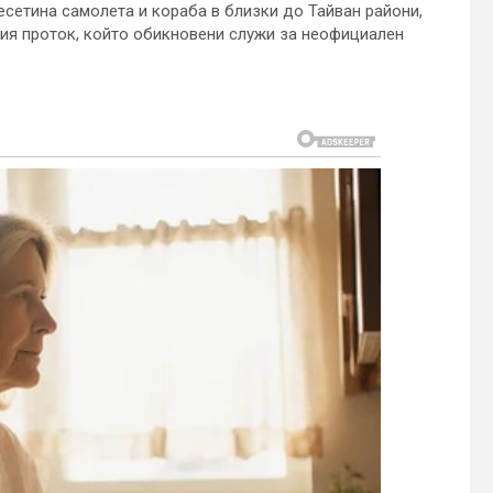
есетина самолета и кораба в близки до Тайван райони,
кия проток, който обикновени служи за неофициален