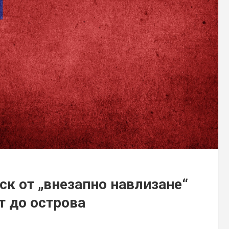
ск от „внезапно навлизане“
т до острова