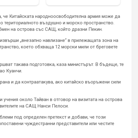
а, че Китайската народноосвободителна армия може да
 до териториалното въздушно и морско пространство.
обмен на острова със САЩ, който дразни Пекин.
 извърши „внезапно навлизане“ в прилежащата зона на
транство, което обхваща 12 морски мили от бреговете
ършват такава подготовка, каза министърът. В бъдеще, те
ао Куанчи.
брана и да контраатакува, ако китайско въоръжени сили
 учения около Тайван в отговор на визитата на острова
авителите на САЩ Нанси Пелоси.
леми под определен претекст и добави, че този
опоставени чуждестранни представители или честите