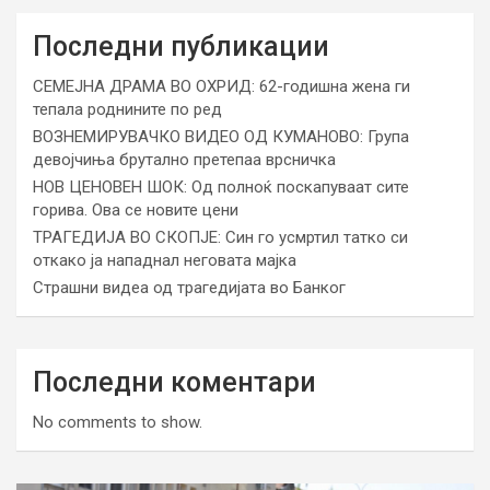
Последни публикации
СЕМЕЈНА ДРАМА ВО ОХРИД: 62-годишна жена ги
тепала роднините по ред
ВОЗНЕМИРУВАЧКО ВИДЕО ОД КУМАНОВО: Група
девојчиња брутално претепаа врсничка
НОВ ЦЕНОВЕН ШОК: Од полноќ поскапуваат сите
горива. Ова се новите цени
ТРАГЕДИЈА ВО СКОПЈЕ: Син го усмртил татко си
откако ја нападнал неговата мајка
Страшни видеа од трагедијата во Банког
Последни коментари
No comments to show.