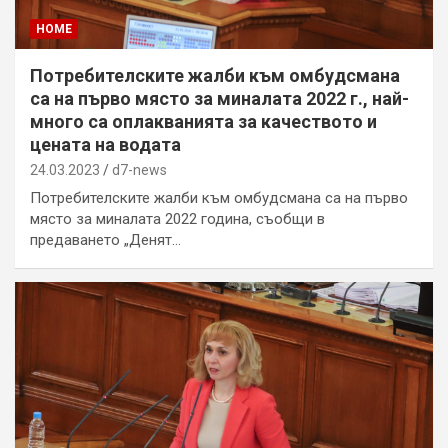
HOME
Потребителските жалби към омбудсмана
са на първо място за миналата 2022 г., най-
много са оплакванията за качеството и
цената на водата
24.03.2023
d7-news
Потребителските жалби към омбудсмана са на първо
място за миналата 2022 година, съобщи в
предаването „Денят…