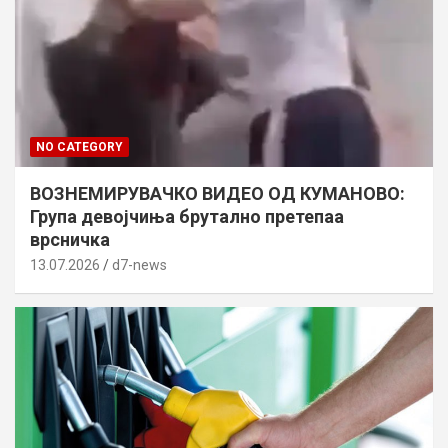
NO CATEGORY
ВОЗНЕМИРУВАЧКО ВИДЕО ОД КУМАНОВО:
Група девојчиња брутално претепаа
врсничка
13.07.2026
d7-news