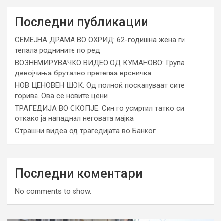
Последни публикации
СЕМЕЈНА ДРАМА ВО ОХРИД: 62-годишна жена ги
тепала роднините по ред
ВОЗНЕМИРУВАЧКО ВИДЕО ОД КУМАНОВО: Група
девојчиња брутално претепаа врсничка
НОВ ЦЕНОВЕН ШОК: Од полноќ поскапуваат сите
горива. Ова се новите цени
ТРАГЕДИЈА ВО СКОПЈЕ: Син го усмртил татко си
откако ја нападнал неговата мајка
Страшни видеа од трагедијата во Банког
Последни коментари
No comments to show.