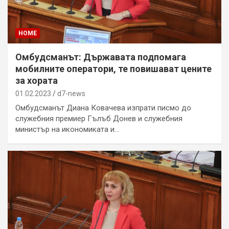
HOME
Омбудсманът: Държавата подпомага
мобилните оператори, те повишават цените
за хората
01.02.2023
d7-news
Омбудсманът Диана Ковачева изпрати писмо до
служебния премиер Гълъб Донев и служебния
министър на икономиката и…