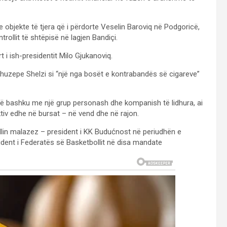
e objekte të tjera që i përdorte Veselin Baroviq në Podgoricë,
rollit të shtëpisë në lagjen Bandiçi.
 i ish-presidentit Milo Gjukanoviq.
Xhuzepe Shelzi si “një nga bosët e kontrabandës së cigareve”
 së bashku me një grup personash dhe kompanish të lidhura, ai
tiv edhe në bursat – në vend dhe në rajon.
ollin malazez – president i KK Budućnost në periudhën e
ident i Federatës së Basketbollit në disa mandate