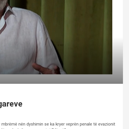
igareve
 mbrëmë nën dyshimin se ka kryer veprën penale të evazionit