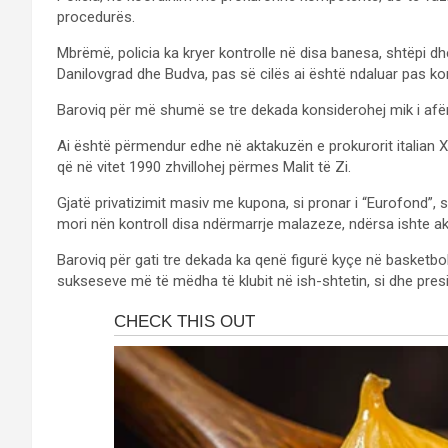
procedurës.
Mbrëmë, policia ka kryer kontrolle në disa banesa, shtëpi dh
Danilovgrad dhe Budva, pas së cilës ai është ndaluar pas kont
Baroviq për më shumë se tre dekada konsiderohej mik i afërt
Ai është përmendur edhe në aktakuzën e prokurorit italian 
që në vitet 1990 zhvillohej përmes Malit të Zi.
Gjatë privatizimit masiv me kupona, si pronar i “Eurofond”,
mori nën kontroll disa ndërmarrje malazeze, ndërsa ishte ak
Baroviq për gati tre dekada ka qenë figurë kyçe në basketb
sukseseve më të mëdha të klubit në ish-shtetin, si dhe pres