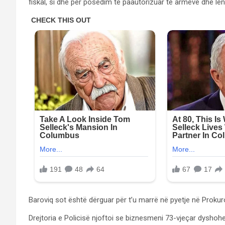
fiskal, si dhe për posedim të paautorizuar të armëve dhe lën
Baroviq sot është dërguar për t’u marrë në pyetje në Proku
Drejtoria e Policisë njoftoi se biznesmeni 73-vjeçar dyshoh