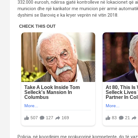
332.000 eurosh, ndërsa gjatë kontrolleve në lokacionet që ai 
municion dhe një karikator me municion për armë automatike
dyshimi se Baroviq e ka kryer veprën në vitin 2018.
Policia, në koordinim me prokurorinë kompetente, do të vazh