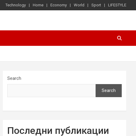
Technology
Home
Economy
World
Sport
LIFESTYLE
Search
Search
Последни публикации