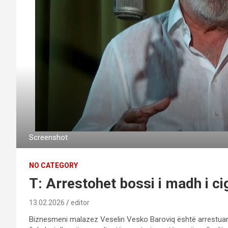
Screenshot
NO CATEGORY
T: Arrestohet bossi i madh i c
13.02.2026
editor
Biznesmeni malazez Veselin Vesko Baroviq është arrestuar