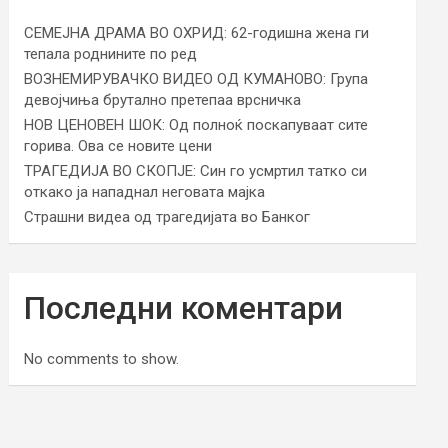
СЕМЕЈНА ДРАМА ВО ОХРИД: 62-годишна жена ги
тепала роднините по ред
ВОЗНЕМИРУВАЧКО ВИДЕО ОД КУМАНОВО: Група
девојчиња брутално претепаа врсничка
НОВ ЦЕНОВЕН ШОК: Од полноќ поскапуваат сите
горива. Ова се новите цени
ТРАГЕДИЈА ВО СКОПЈЕ: Син го усмртил татко си
откако ја нападнал неговата мајка
Страшни видеа од трагедијата во Банког
Последни коментари
No comments to show.