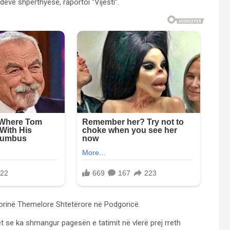
dëve shpërthyese, raportoi “Vijesti”.
rorinë Themelore Shtetërore në Podgoricë.
et se ka shmangur pagesën e tatimit në vlerë prej rreth