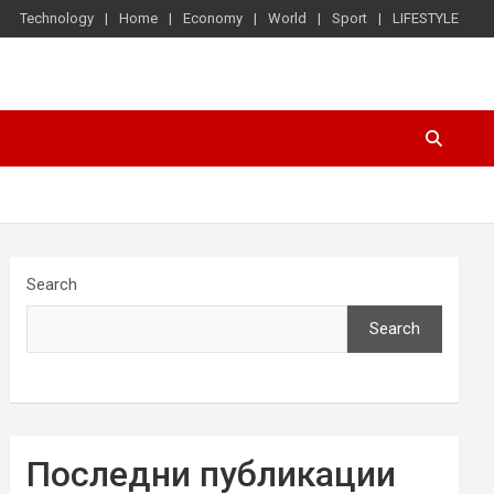
Technology
Home
Economy
World
Sport
LIFESTYLE
Search
Search
Последни публикации