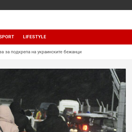
SPORT
LIFESTYLE
ва за подкрепа на украинските бежанци