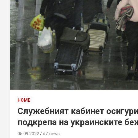
HOME
Служебният кабинет осигури 
подкрепа на украинските б
05.09.2022
d7-news