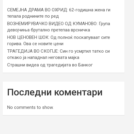
СЕМЕЈНА ДРАМА ВО ОХРИД: 62-годишна жена ги
тепала роднините по ред
ВОЗНЕМИРУВАЧКО ВИДЕО ОД КУМАНОВО: Група
девојчиња брутално претепаа врсничка
НОВ ЦЕНОВЕН ШОК: Од полноќ поскапуваат сите
горива. Ова се новите цени
ТРАГЕДИЈА ВО СКОПЈЕ: Син го усмртил татко си
откако ја нападнал неговата мајка
Страшни видеа од трагедијата во Банког
Последни коментари
No comments to show.