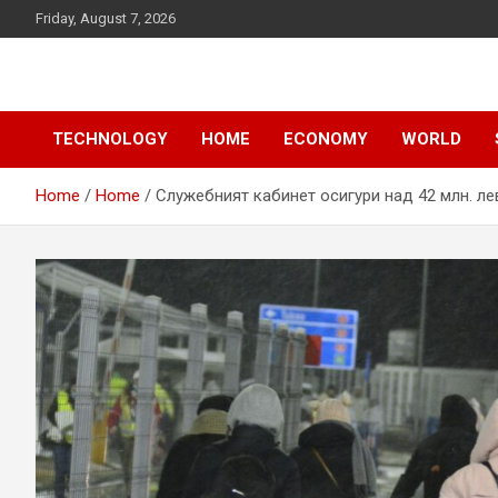
Skip
Friday, August 7, 2026
to
content
News
d7-news.com
TECHNOLOGY
HOME
ECONOMY
WORLD
Home
Home
Служебният кабинет осигури над 42 млн. ле