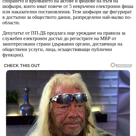
спирането и връчването на актове и фишове на пътя на
шофьори, които имат повече от 5 невръчени електронни фиша
или наказателни постановления. Тези шофьори ще фигурират
в достъпни за обществото данни, разпределени най-малко по-
области.
Депутатът от ПП-ДБ предлага още уреждане на правила за
служебен електронен достъп до регистрите на МВР от
заинтересовани страни (държавни органи, доставчици на
обществени услуги, лица, осъществяващи публични
функции).