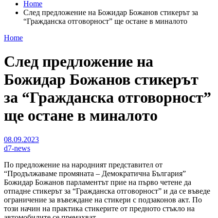
Home
След предложение на Божидар Божанов стикерът за
“Гражданска отговорност” ще остане в миналото
Home
След предложение на
Божидар Божанов стикерът
за “Гражданска отговорност”
ще остане в миналото
08.09.2023
d7-news
По предложение на народният представител от
“Продължаваме промяната – Демократична България”
Божидар Божанов парламентът прие на първо четене да
отпадне стикерът за “Гражданска отговорност” и да се въведе
ограничение за въвеждане на стикери с подзаконов акт. По
този начин на практика стикерите от предното стъкло на
автомобилите се премахват.