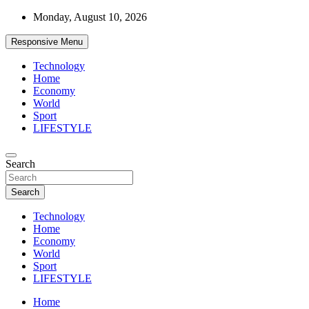
Skip
Monday, August 10, 2026
to
content
Responsive Menu
Technology
Home
Economy
World
Sport
LIFESTYLE
News
Search
d7-news.com
Search
Technology
Home
Economy
World
Sport
LIFESTYLE
Home