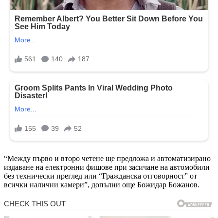
“Между първо и второ четене ще предложа и автоматизирано
издаване на електронни фишове при засичане на автомобили
без технически преглед или “Гражданска отговорност” от
всички налични камери”, допълни още Божидар Божанов.