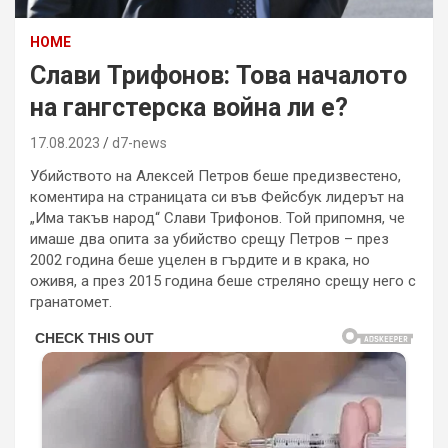
HOME
Слави Трифонов: Това началото
на гангстерска война ли е?
17.08.2023
d7-news
Убийството на Алексей Петров беше предизвестено,
коментира на страницата си във Фейсбук лидерът на
„Има такъв народ“ Слави Трифонов. Той припомня, че
имаше два опита за убийство срещу Петров – през
2002 година беше уцелен в гърдите и в крака, но
оживя, а през 2015 година беше стреляно срещу него с
гранатомет.