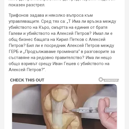
показен разстрел.
Трифонов задава и няколко въпроса към
управляващите. Сред тях са: „Т Има ли връзка между
убийството на Къро, смъртта на единия от братя
Галеви и убийството на Алексей Петров? Имал ли е
общ бизнес бащата на Кирил Петков с Алексей
Петров? Бил ли е посредник Алексей Петров между
ГЕРБ и „Продължаваме промяната“ в разговорите за
съставяне на редовно правителство? Има ли нещо
общо взривът срещу Иван Гешев с убийството на
Алексей Петров?”.