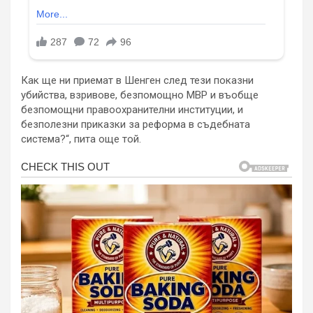
Как ще ни приемат в Шенген след тези показни
убийства, взривове, безпомощно МВР и въобще
безпомощни правоохранителни институции, и
безполезни приказки за реформа в съдебната
система?“, пита още той.