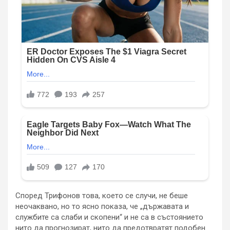
Според Трифонов това, което се случи, не беше
неочаквано, но то ясно показа, че „държавата и
службите са слаби и скопени“ и не са в състоянието
нито да прогнозират, нито да предотвратят подобен