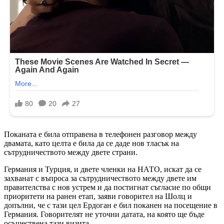
Поканата е била отправена в телефонен разговор между
двамата, като целта е била да се даде нов тласък на
сътрудничеството между двете страни.
Германия и Турция, и двете членки на НАТО, искат да се
захванат с въпроса за сътрудничеството между двете им
правителства с нов устрем и да постигнат съгласие по общи
приоритети на ранен етап, заяви говорител на Шолц и
допълни, че с тази цел Ердоган е бил поканен на посещение в
Германия. Говорителят не уточни датата, на която ще бъде
осъществена тази визита.