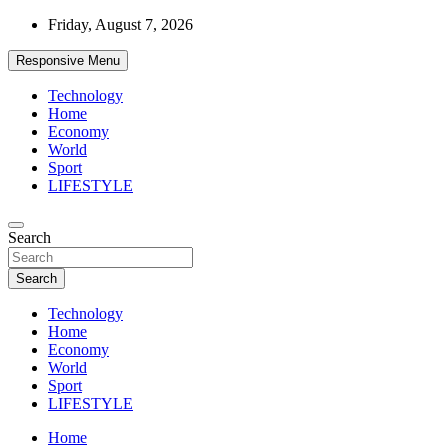
Skip
Friday, August 7, 2026
to
content
Responsive Menu
Technology
Home
Economy
World
Sport
LIFESTYLE
News
Search
d7-news.com
Search
Technology
Home
Economy
World
Sport
LIFESTYLE
Home