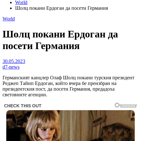
World
Шолц покани Ердоган да посети Германия
World
Шолц покани Ердоган да
посети Германия
30.05.2023
d7-news
Германският канцлер Олаф Шолц покани турския президент
Реджеп Тайип Ердоган, който вчера бе преизбран на
президентския пост, да посети Германия, предадоха
световните агенции.