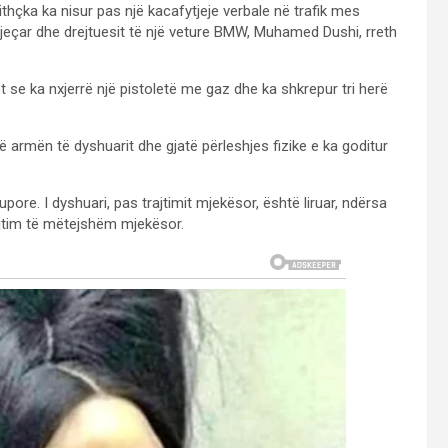
thçka ka nisur pas një kacafytjeje verbale në trafik mes
-vjeçar dhe drejtuesit të një veture BMW, Muhamed Dushi, rreth
et se ka nxjerrë një pistoletë me gaz dhe ka shkrepur tri herë
apë armën të dyshuarit dhe gjatë përleshjes fizike e ka goditur
pore. I dyshuari, pas trajtimit mjekësor, është liruar, ndërsa
jtim të mëtejshëm mjekësor.