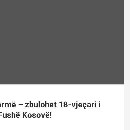
armë – zbulohet 18-vjeçari i
 Fushë Kosovë!