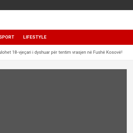
SPORT
LIFESTYLE
lohet 18-vjeçari i dyshuar për tentim vrasjen në Fushë Kosovë!