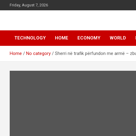
Skip
Friday, August 7, 2026
to
content
News
d7-news.com
TECHNOLOGY
HOME
ECONOMY
WORLD
Home
No category
Sherri në trafik përfundon me armë – zbu