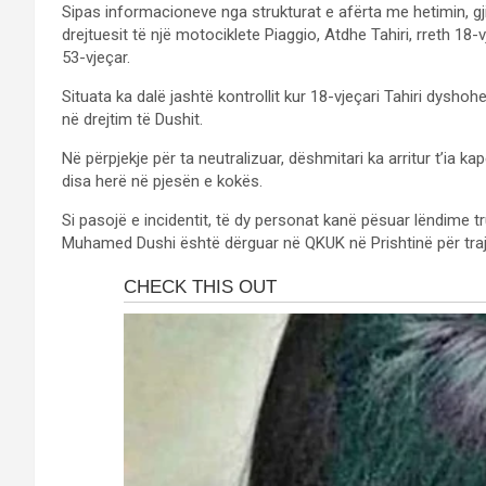
Sipas informacioneve nga strukturat e afërta me hetimin, gji
drejtuesit të një motociklete Piaggio, Atdhe Tahiri, rreth 18
53-vjeçar.
Situata ka dalë jashtë kontrollit kur 18-vjeçari Tahiri dyshoh
në drejtim të Dushit.
Në përpjekje për ta neutralizuar, dëshmitari ka arritur t’ia k
disa herë në pjesën e kokës.
Si pasojë e incidentit, të dy personat kanë pësuar lëndime tru
Muhamed Dushi është dërguar në QKUK në Prishtinë për tra