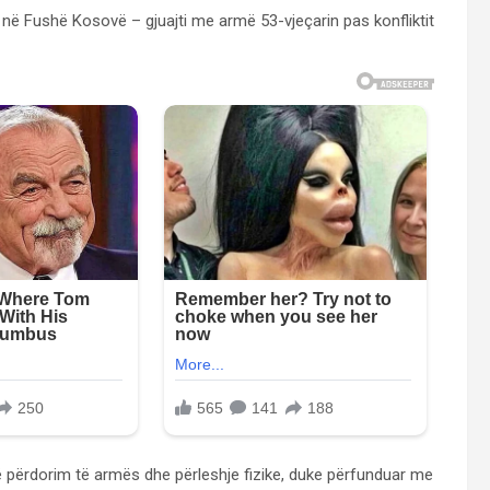
n në Fushë Kosovë – gjuajti me armë 53-vjeçarin pas konfliktit
në përdorim të armës dhe përleshje fizike, duke përfunduar me