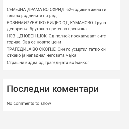
СЕМЕЈНА ДРАМА ВО ОХРИД: 62-годишна жена ги
тепала роднините по ред
ВОЗНЕМИРУВАЧКО ВИДЕО ОД КУМАНОВО: Група
девојчиња брутално претепаа врсничка
НОВ ЦЕНОВЕН ШОК: Од полноќ поскапуваат сите
горива. Ова се новите цени
ТРАГЕДИЈА ВО СКОПЈЕ: Син го усмртил татко си
откако ја нападнал неговата мајка
Страшни видеа од трагедијата во Банког
Последни коментари
No comments to show.