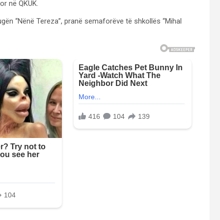
sor në QKUK.
ugën “Nënë Tereza”, pranë semaforëve të shkollës “Mihal