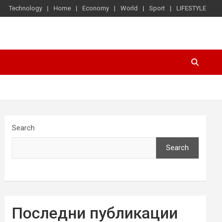
Technology
Home
Economy
World
Sport
LIFESTYLE
Search
Search
Последни публикации