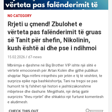
NO CATEGORY
Rrjeti u çmend! Zbulohet e
vërteta pas falënderimit të gruas
së Tanit për shefin, Nikolinin,
kush është ai dhe pse i ndihmoi
15.02.2026
d7-news
Mbrëmja e djeshme në Big Brother VIP ishte një slitë e
vërtetë emocionesh për Artan Kolën dhe gjithë publikun
shqiptar. Nga rrëfimi rrëqethës për jetën e tij të vështirë, te
surpriza epike nga bashkëshortja, Tani na tregoi se pas
humorit të tij fshihet një histori e jashtëzakonshme
mbijetese dhe dashurie. Megjithatë, një detaj gjatë
surprizës “theu rrjetin” dhe shkaktoi një furtunë komentesh
e aludimesh.