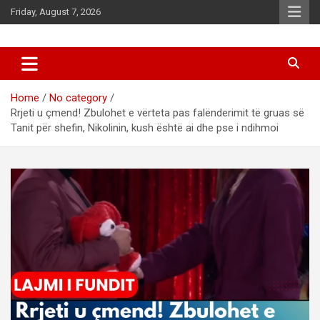
Skip
Friday, August 7, 2026
to
content
News
d7-news.com
Home
No category
Rrjeti u çmend! Zbulohet e vërteta pas falënderimit të gruas së
Tanit për shefin, Nikolinin, kush është ai dhe pse i ndihmoi