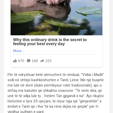
Për të ndryshuar këtë atmosferë të rënduar, “Vëllai i Madh”
solli në shtëpi bashkëshorten e Tanit, Lirinë. Me një buqetë
me lule në dorë (duke përmbysur rolet tradicionale), ajo u
shfaq me batutën që shkaktoi ovacione: “Të vinte dita, që
unë të të sillja lule ty… Vetëm Tan gjigandi e ka”. Ajo rikujtoi
historinë e tyre 25-vjeçare, të nisur nga një “gënjeshtër” e
ëmbël e Tanit që i tha “të ka rënë diçka në qerpik” për t’i
vjedhur puthjen e parë.