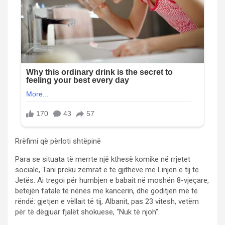
Rrëfimi që përloti shtëpinë
Para se situata të merrte një kthesë komike në rrjetet
sociale, Tani preku zemrat e të gjithëve me Linjën e tij të
Jetës. Ai tregoi për humbjen e babait në moshën 8-vjeçare,
betejën fatale të nënës me kancerin, dhe goditjen më të
rëndë: gjetjen e vëllait të tij, Albanit, pas 23 vitesh, vetëm
për të dëgjuar fjalët shokuese, “Nuk të njoh”.