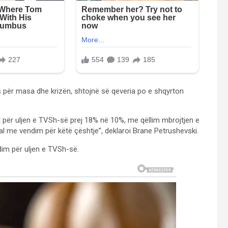
s për masa dhe krizën, shtojnë së qeveria po e shqyrton
 për uljen e TVSh-së prej 18% në 10%, me qëllim mbrojtjen e
dal me vendim për këtë çështje”, deklaroi Brane Petrushevski.
ndim për uljen e TVSh-së.