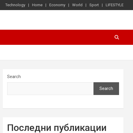
Technology
Home
Economy
World
Sport
LIFESTYLE
Search
Search
Последни публикации