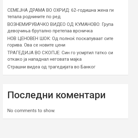
СЕМЕЈНА ДРАМА ВО ОХРИД: 62-годишна жена ги
тепала роднините по ред
ВОЗНЕМИРУВАЧКО ВИДЕО ОД КУМАНОВО: Група
девојчиња брутално претепаа врсничка
НОВ ЦЕНОВЕН ШОК: Од полноќ поскапуваат сите
горива. Ова се новите цени
ТРАГЕДИЈА ВО СКОПЈЕ: Син го усмртил татко си
откако ја нападнал неговата мајка
Страшни видеа од трагедијата во Банког
Последни коментари
No comments to show.