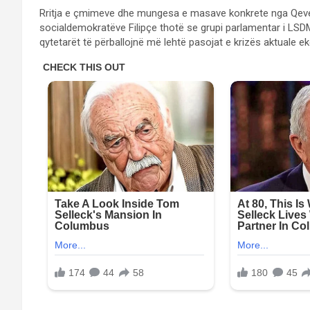
Rritja e çmimeve dhe mungesa e masave konkrete nga Qeveria 
socialdemokratëve Filipçe thotë se grupi parlamentar i LSDM
qytetarët të përballojnë më lehtë pasojat e krizës aktuale 