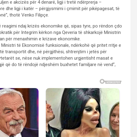
jen e akcizës për 4 denarë, ligji i tretë ndërprerja –
dhe ligji i katër – përgjysmimi i çmimit për pikëpagesat, të
onë”, thotë Venko Filipçe.
 reagimi ndaj krizës ekonomike që, sipas tyre, po rëndon çdo
ratik për Integrim kërkon nga Qeveria të shkarkojë Ministrin
 plan për menaxhimin e krizave ekonomike.
inistri të Ekonomisë funksionale, ndërkohë që pritet rritje e
ransportit dhe, në përgjithësi, shtrenjtim i jetës për
qytetarët se, nëse nuk implementohen urgjentisht masat e
gjë që do të rëndojë ndjeshëm buxhetet familjare në vend”,