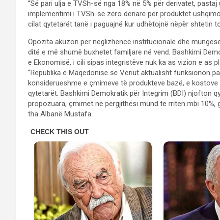
“Së pari ulja e TVSh-së nga 18% në 5% për derivatet, pastaj ul
implementimi i TVSh-së zero denarë për produktet ushqimore 
cilat qytetarët tanë i paguajnë kur udhëtojnë nëpër shtetin t
Opozita akuzon për neglizhencë institucionale dhe mungesë
ditë e më shumë buxhetet familjare në vend. Bashkimi Demok
e Ekonomisë, i cili sipas integristëve nuk ka as vizion e as
“Republika e Maqedonisë së Veriut aktualisht funksionon pa M
konsiderueshme e çmimeve të produkteve bazë, e kostove të t
qytetarët. Bashkimi Demokratik për Integrim (BDI) njofton 
propozuara, çmimet në përgjithësi mund të rriten mbi 10%, 
tha Albanë Mustafa.