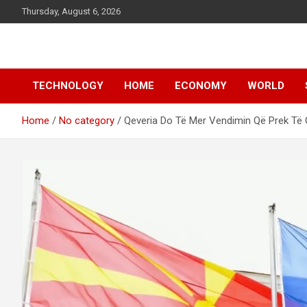
Skip
Thursday, August 6, 2026
to
content
News
d7-news.com
TECHNOLOGY
HOME
ECONOMY
WORLD
Home
No category
Qeveria Do Të Mer Vendimin Që Prek Të 