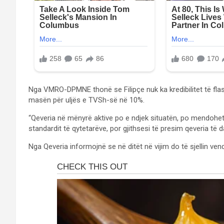
Nga VMRO-DPMNE thonë se Filipçe nuk ka kredibilitet të fla
masën për uljës e TVSh-së në 10%.
“Qeveria në mënyrë aktive po e ndjek situatën, po mendohet
standardit të qytetarëve, por gjithsesi të presim qeveria të 
Nga Qeveria informojnë se në ditët në vijim do të sjellin ve