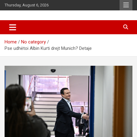
Skip
Thursday, August 6, 2026
to
content
News
d7-news.com
Home
No category
Pse udhëtoi Albin Kurti drejt Munich? Detaje