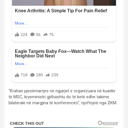
“Krahas pjesëmarrjes në ngjarjet e organizuara në kuadër
të MSC, kryeministri gjithashtu do të ketë edhe takime
bilaterale në margjina të konferencës”, njoftojnë nga ZKM.