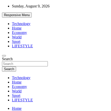
Skip
Sunday, August 9, 2026
to
content
Responsive Menu
Technology
Home
Economy
World
Sport
LIFESTYLE
News
Search
d7-news.com
Search
Technology
Home
Economy
World
Sport
LIFESTYLE
Home