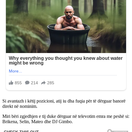
Si avantazh i këtij pozicioni, atij iu dha fuqia për të dërguar banorë
direkt në nominim.
Miri bëri zgjedhjen e tij duke dërguar në televotim emra me peshë si:
Brikena, Selin, Mateo dhe DJ Gimbo.