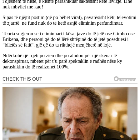
i djeshëm të niste, e kishte parashikuar saktësisht këtë lëvizje. Dhe
nuk mbyllet me kaq!
Sipas të njëjtit postim (që po bëhet viral), pavarësisht këtij televotimi
të zjarrtë, në fund nuk do të ketë asnjë eliminim përfundimtar.
Teoria sugjeron se i eliminuari i kësaj jave do të jetë ose Gimbo ose
Brikena, dhe personi që do të lërë shtëpinë do të jetë poseduesi i
“biletës së fatit”, gjë që do ta rikthejë menjëherë në lojë.
Ndërkohë që rrjeti po zien dhe po aludon për një skenar të
dekonspiruar, mbetet për t’u parë spektaklin e radhës nëse ky
parashikim do të realizohet 100%.